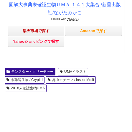
図解大事典未確認生物ＵＭＡ １４１大集合 /新星出版
社/ながたみかこ
posted with
カエレバ
楽天市場で探す
Amazonで探す
Yahooショッピングで探す
モンスター・クリーチャー
UMAイラスト
未確認生物 / Cryptid
昆虫モチーフ / Insect Motif
2018未確認生物UMA