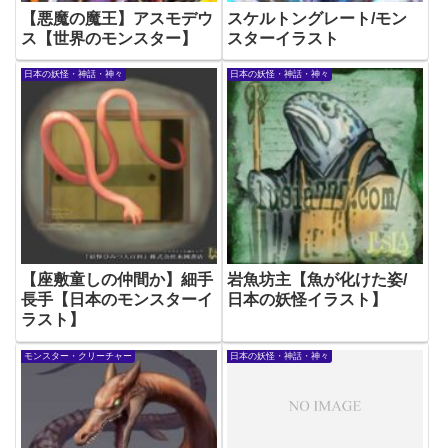
【悪魔の魔王】アスモデウ
スケルトングレート/モン
ス【世界のモンスター】
スターイラスト
日本の妖怪・神話・神々
日本の妖怪・神話・神々
【座敷童しの仲間か】細手
岩魚坊主【魚が化けた姿/
長手【日本のモンスターイ
日本の妖怪イラスト】
ラスト】
モンスター・クリーチャー
日本の妖怪・神話・神々