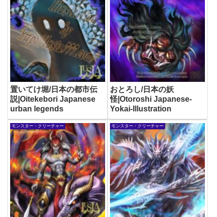
置いてけ堀/日本の都市伝
おとろし/日本の妖
説|Oitekebori Japanese
怪|Otoroshi Japanese-
urban legends
Yokai-Illustration
モンスター・クリーチャー
モンスター・クリーチャー