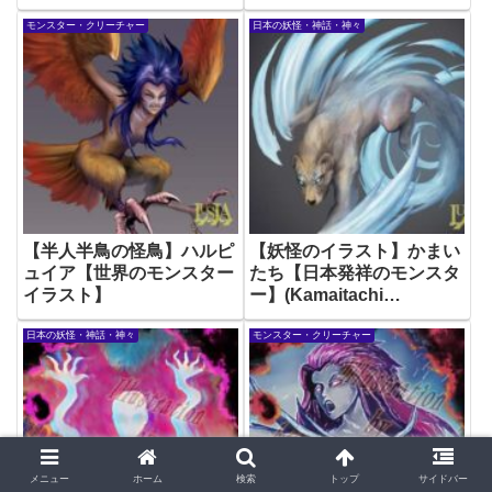
モンスター・クリーチャー
日本の妖怪・神話・神々
【半人半鳥の怪鳥】ハルピ
【妖怪のイラスト】かまい
ュイア【世界のモンスター
たち【日本発祥のモンスタ
イラスト】
ー】(Kamaitachi
Japanese Yokai)
日本の妖怪・神話・神々
モンスター・クリーチャー
メニュー
ホーム
検索
トップ
サイドバー