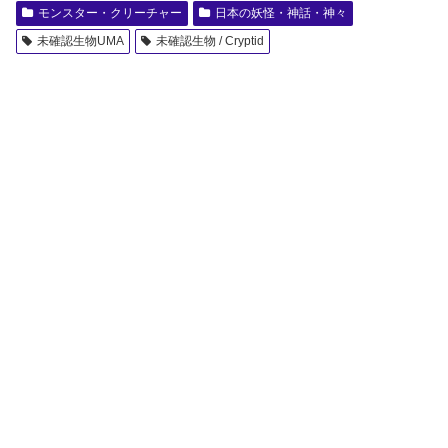
モンスター・クリーチャー
日本の妖怪・神話・神々
未確認生物UMA
未確認生物 / Cryptid