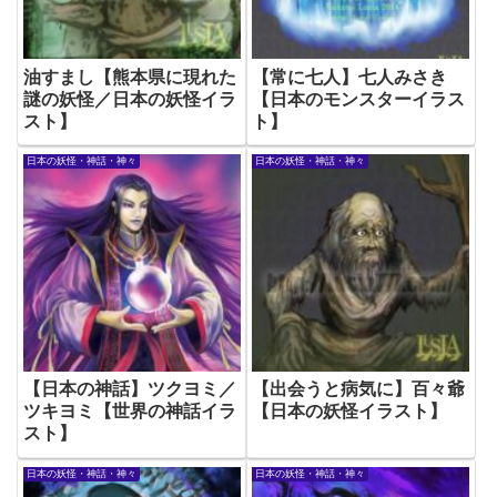
油すまし【熊本県に現れた
【常に七人】七人みさき
謎の妖怪／日本の妖怪イラ
【日本のモンスターイラス
スト】
ト】
日本の妖怪・神話・神々
日本の妖怪・神話・神々
【日本の神話】ツクヨミ／
【出会うと病気に】百々爺
ツキヨミ【世界の神話イラ
【日本の妖怪イラスト】
スト】
日本の妖怪・神話・神々
日本の妖怪・神話・神々