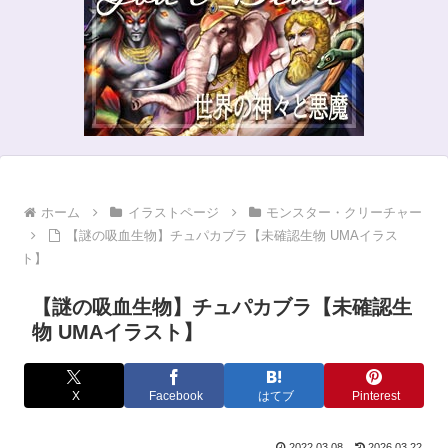
ホーム
イラストページ
モンスター・クリーチャー
【謎の吸血生物】チュパカブラ【未確認生物 UMAイラス
ト】
【謎の吸血生物】チュパカブラ【未確認生
物 UMAイラスト】
X
Facebook
はてブ
Pinterest
2022.03.08
2026.03.22