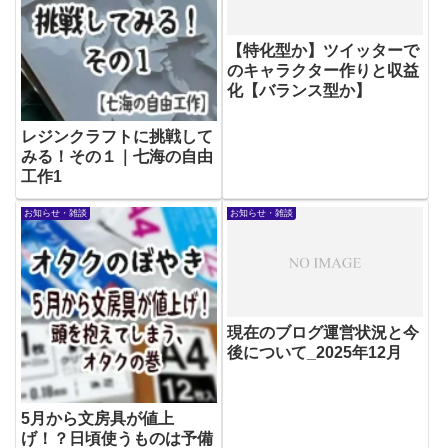
【特化型か】ツイッターで
のキャラクター作りと収益
化【バランス型か】
レジンクラフトに挑戦して
みる！その１｜七海の自由
工作1
お知らせ・雑談
お知らせ・雑談
現在のブログ運営状況と今
後について_2025年12月
5月から文房具が値上
げ！？日頃使うものは予備