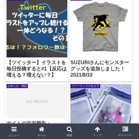
【ツイッター】イラストを
SUZURIさんにモンスター
毎日投稿すると#1【反応は
グッズを追加しました！
増える？増えない？】
2021/8/10
お知らせ・雑談
フリーランスの生き方
サイトの近況報告・
2020/02/08
メニュー
ホーム
検索
トップ
サイドバー