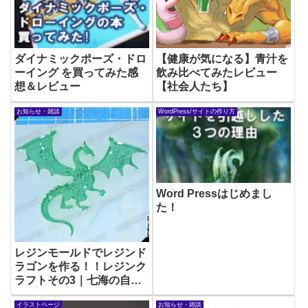
ダイナミックポーズ・ドロ
【健康が気になる】青汁を
ーイング を買ってみた感
飲み比べてみたレビュー
想＆レビュー
【社会人たち】
お知らせ・雑談
WordPress/サイトの作り方
Word Pressはじめまし
た！
レジンモールドでレジンド
ラゴンを作る！！レジンク
ラフトその3｜七海の自由
工作3
イラストページ
お知らせ・雑談