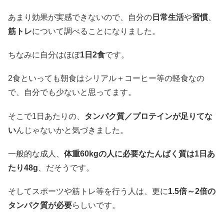
あまり効果が実感できないので、自分の
日常生活
や
習慣
、
筋トレ
について調べることになりました。
ちなみに自分はほぼ
1日2食
です。
2食といっても朝食はシリアル＋コーヒー等の軽食なの
で、自分でも少ないと思ってます。
そこで1日あたりの、
タンパク質／プロテインが足りてな
い
んじゃないかと気づきました。
一般的な成人、
体重60kgの人に必要なたんぱく質は1日あ
たり48g
、だそうです。
そしてスポーツや筋トレ等を行う人は、更に
1.5倍～2倍の
タンパク質が必要
らしいです。