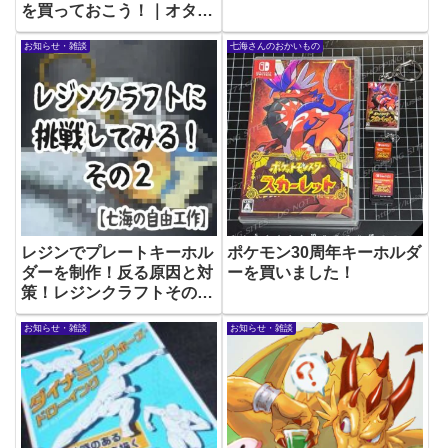
を買っておこう！｜オタク
のぼやき
お知らせ・雑談
七海さんのおかいもの
レジンでプレートキーホル
ポケモン30周年キーホルダ
ダーを制作！反る原因と対
ーを買いました！
策！レジンクラフトその2
｜七海の自由工作2
お知らせ・雑談
お知らせ・雑談