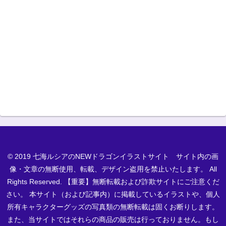
© 2019 七海ルシアのNEWドラゴンイラストサイト サイト内の画
像・文章の無断使用、転載、デザイン盗用を禁止いたします。 All
Rights Reserved. 【重要】無断転載および詐欺サイトにご注意くだ
さい。 本サイト（および記事内）に掲載しているイラストや、個人
所有キャラクターグッズの写真類の無断転載は固くお断りします。
また、当サイトではそれらの商品の販売は行っておりません。もし