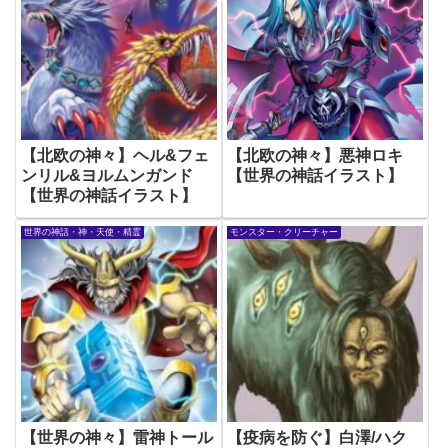
【北欧の神々】ヘル&フェ
【北欧の神々】悪神ロキ
ンリル&ヨルムンガンド
【世界の神話イラスト】
【世界の神話イラスト】
世界の神話・神・天使・精霊
モンスター・クリーチャー
【世界の神々】雷神トール
【疫病を防ぐ】白澤/ハク