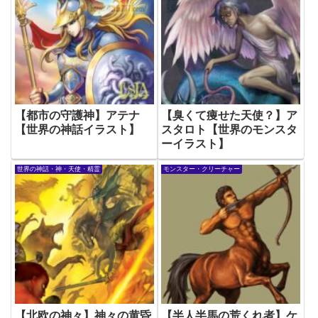
【都市の守護神】アテナ
【臭くて痩せた天使？】ア
【世界の神話イラスト】
スタロト【世界のモンスタ
ーイラスト】
世界の神話・神・天使・精霊
モンスター・クリーチャー
【北欧の神々】神々の黄昏
【半人半馬の荒くれ者】ケ