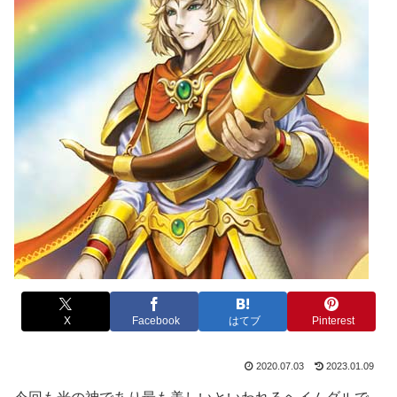
X
Facebook
はてブ
Pinterest
2020.07.03
2023.01.09