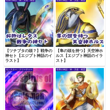
世界の神話・神・天使・精霊
世界の神話・神・天使・精霊
【ツチブタの頭？】戦争の
【隼の頭を持つ】天空神ホ
神セト【エジプト神話のイ
ルス【エジプト神話のイラ
ラスト】
スト】
モンスター・クリーチャー
世界の神話・神・天使・精霊