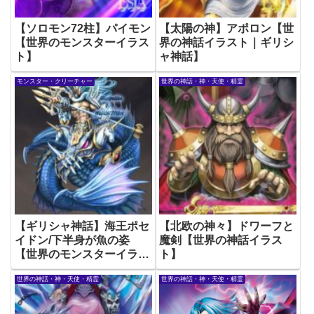
【ソロモン72柱】パイモン
【太陽の神】アポロン【世
【世界のモンスターイラス
界の神話イラスト｜ギリシ
ト】
ャ神話】
モンスター・クリーチャー
世界の神話・神・天使・精霊
【ギリシャ神話】海王ポセ
【北欧の神々】ドワーフと
イドン/下半身が魚の姿
魔剣【世界の神話イラス
【世界のモンスターイラス
ト】
ト】
世界の神話・神・天使・精霊
世界の神話・神・天使・精霊