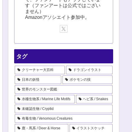
す（ファンアートは公式ではござい
ません）
Amazonアソシエイト参加中。
タグ
クリーチャー大百科
ドラゴンイラスト
日本の妖怪
ポケモンの技
世界のモンスター図鑑
水棲生物系 / Marine Life Motifs
ヘビ系 / Snakes
未確認生物 / Cryptid
有毒生物 / Venomous Creatures
鹿・馬系 / Deer & Horse
イラストスケッチ