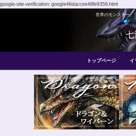
google-site-verification: google46daccee48fe9359.html
世界のモンスター、
七
トップページ
イ