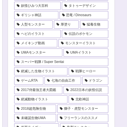
妖怪ひみつ大百科
タトゥーデザイン
ギリシャ神話
恐竜 / Dinosaurs
人型モンスター
厚塗り
猛毒生物
ヘビのイラスト
伝説のポケモン
メイキング動画
モンスターイラスト
UMAモンスター
UMAイラスト
スーパー戦隊 / Super Sentai
絶滅した生物イラスト
戦隊ヒーロー
ゲームRTA
七海の自由工作
ドラゴン
2017侍最強王者大図鑑
2022日本の妖怪伝説
絶滅動物イラスト
北欧神話
2018超危険生物
獅子・虎型モンスター
未確認生物UMA
フリーランスのススメ