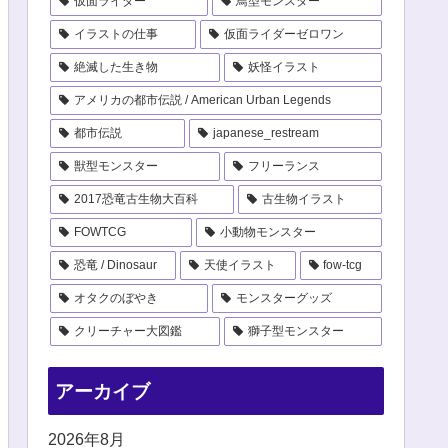
仮面ライダー
鳥型モンスター
イラストの仕事
仮面ライダーゼロワン
絶滅した生き物
妖怪イラスト
アメリカの都市伝説 / American Urban Legends
都市伝説
japanese_restream
獣型モンスター
フリーランス
2017恐竜古生物大百科
古生物イラスト
FOWTCG
小動物モンスター
恐竜 / Dinosaur
天使イラスト
fow-tcg
オタクのぼやき
モンスターグッズ
クリーチャー大図鑑
獅子型モンスター
アーカイブ
2026年8月