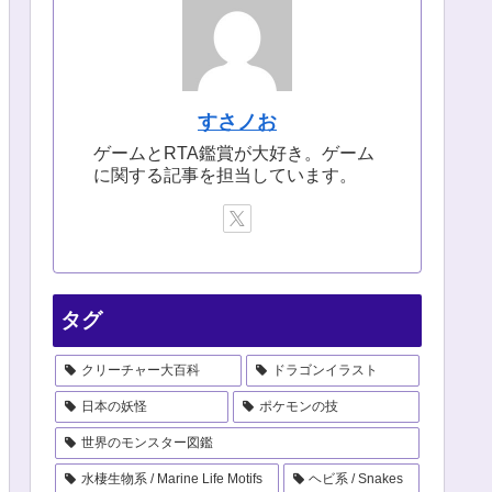
すさノお
ゲームとRTA鑑賞が大好き。ゲーム
に関する記事を担当しています。
タグ
クリーチャー大百科
ドラゴンイラスト
日本の妖怪
ポケモンの技
世界のモンスター図鑑
水棲生物系 / Marine Life Motifs
ヘビ系 / Snakes