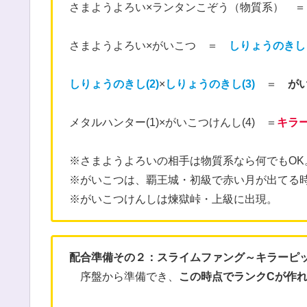
さまようよろい×ランタンこぞう（物質系） 
さまようよろい×がいこつ ＝
しりょうのきし
しりょうのきし(2)
×
しりょうのきし(3)
＝
が
メタルハンター(1)×がいこつけんし(4) ＝
キラー
※さまようよろいの相手は物質系なら何でもOK
※がいこつは、覇王城・初級で赤い月が出てる
※がいこつけんしは煉獄峠・上級に出現。
配合準備その２：スライムファング～キラーピ
序盤から準備でき、
この時点でランクCが作