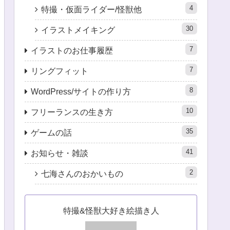
4
特撮・仮面ライダー/怪獣他
30
イラストメイキング
7
イラストのお仕事履歴
7
リングフィット
8
WordPress/サイトの作り方
10
フリーランスの生き方
35
ゲームの話
41
お知らせ・雑談
2
七海さんのおかいもの
特撮&怪獣大好き絵描き人