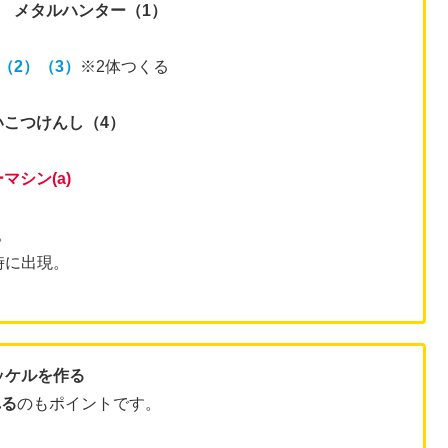
＝
メタルハンター（1）
（2）（3）
※2体つくる
いこつけんし（4）
マシン(a)
。
時に出現。
ッケルを作る
れる
のもポイントです。