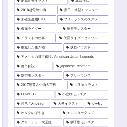
絶滅動物イラスト
北欧神話
2018超危険生物
獅子・虎型モンスター
未確認生物UMA
フリーランスのススメ
仮面ライダー
鳥型モンスター
イラストの仕事
仮面ライダーゼロワン
絶滅した生き物
妖怪イラスト
アメリカの都市伝説 / American Urban Legends
都市伝説
japanese_restream
獣型モンスター
フリーランス
2017恐竜古生物大百科
古生物イラスト
FOWTCG
小動物モンスター
恐竜 / Dinosaur
天使イラスト
fow-tcg
オタクのぼやき
モンスターグッズ
クリーチャー大図鑑
獅子型モンスター