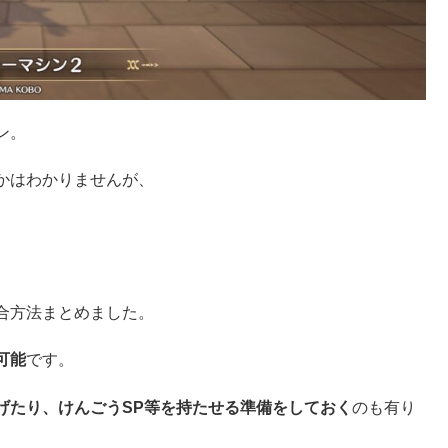
ン。
かはわかりませんが、
合方法まとめました。
可能
です。
げたり、けんごうSP等を持たせる準備をしておく
のも有り