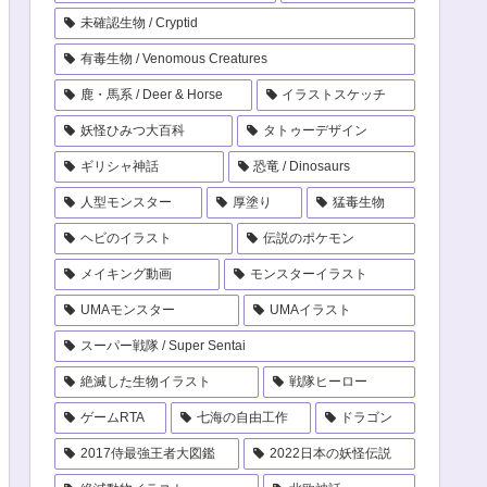
未確認生物 / Cryptid
有毒生物 / Venomous Creatures
鹿・馬系 / Deer & Horse
イラストスケッチ
妖怪ひみつ大百科
タトゥーデザイン
ギリシャ神話
恐竜 / Dinosaurs
人型モンスター
厚塗り
猛毒生物
ヘビのイラスト
伝説のポケモン
メイキング動画
モンスターイラスト
UMAモンスター
UMAイラスト
スーパー戦隊 / Super Sentai
絶滅した生物イラスト
戦隊ヒーロー
ゲームRTA
七海の自由工作
ドラゴン
2017侍最強王者大図鑑
2022日本の妖怪伝説