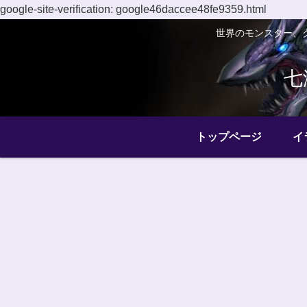
google-site-verification: google46daccee48fe9359.html
世界のモンスター、
七
トップページ
イ