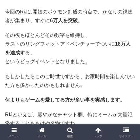
今回のRiJは開始のポケモン剣盾の時点で、かなりの視聴
者が集まり、すぐに
6万人を突破
。
その後もほとんどその数字を維持し、
ラストのリングフィットアドベンチャーでついに
18万人
を達成
する、
というビッグイベントとなりました。
もしかしたらこのご時世ですから、お家時間を楽しんでい
た方も多かったのかもしれません。
何よりもゲームを愛してる方が多い事を実感します。
RIJといえば、賑やかなチャット欄、特にミームが大量氾
濫することももはや名物ですね。
メニュー
ホーム
検索
トップ
サイドバー
このミームを狙ってる走者さん、解説さんもこっそりいる