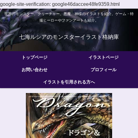
google-site-verification: google46daccee48fe9359.html
世界のモンスター、クリーチャー、悪魔、神様のイラストを紹介。ゲーム・特
撮ヒーローやファンアートも紹介。
七海ルシアのモンスターイラスト格納庫
トップページ
イラストページ
お問い合わせ
プロフィール
イラストを引用される方へ