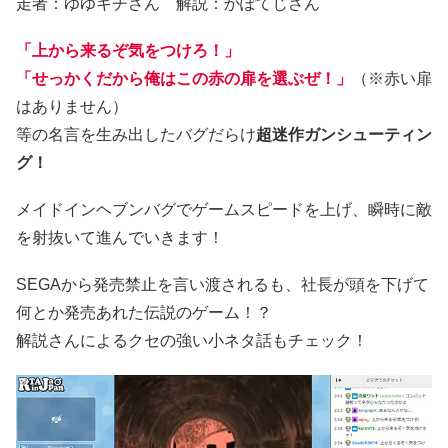
走者：ゆゆキチさん 解説：かぽてじさん
「上から来るぞ気をつけろ！」
「せっかくだから俺はこの赤の扉を選ぶぜ！」
（※赤い扉
はありません）
等の名言を生み出したバグだらけ
超迷作ガンシューティン
グ！
メイドインヘブンバグでゲームスピードを上げ、瞬時に敵
を射抜いて進んでいきます！
SEGAから発売禁止を言い渡されるも、社長が頭を下げて
何とか発売あれた伝説のゲーム！？
解説さんによるクセの強い小ネタ話もチェック！