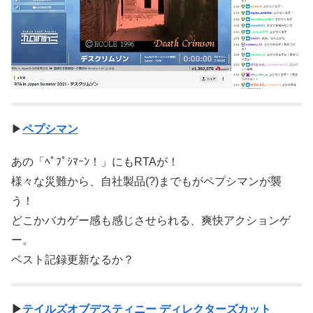
▶
ペプシマン
あの「ﾍﾟﾌﾟｼﾏｰﾝ！」にもRTAが！
様々な災難から、自社製品(?)までもがペプシマンが襲
う！
どこかバカゲー感も感じさせられる、爽快アクションゲ
ー。
ベスト記録更新なるか？
▶
テイルズオブデスティニー ディレクターズカット