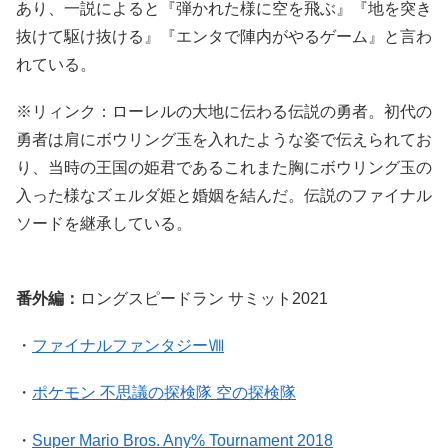
あり、一説によると『弾かれた様に空を飛ぶ』『地を突き
抜けて駆け抜ける』『エンタで陣内がやるゲーム』と言わ
れている。
※リィンク：ローレルの大地に伝わる伝説の勇者。初代の
勇者は肩にボウリング玉を入れたような姿で伝えられてお
り、当時の王国の姫君であるこれまた胸にボウリング玉の
入った様なズェルダ姫と婚姻を結んだ。伝説のファイナル
ソードを継承している。
番外編：
ロングスピードラン サミット2021
・
ファイナルファンタジーⅧ
・
ポケモン 不思議の探検隊 空の探検隊
・
Super Mario Bros. Any% Tournament 2018