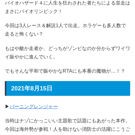
バイオハザード４に人生を狂わされた者たちによる並走は
まさにバイオリンピック！
今回は3人レース＆解説1人で出走。ホラゲーも多人数で
走ると怖くない？
もはや敵か走者か、どっちがゾンビなのか分からずワイワ
イ賑やかに進んでいく。
でもそんな平和で賑やかなRTAにも本番の魔物が…！？
2021年8月15日
▶
バーニングレンジャー
当時はナゾにかっこいい主題歌で話題にもあがった本作。
今回は海外勢が参戦！人を助けない消防士の活躍にこうご