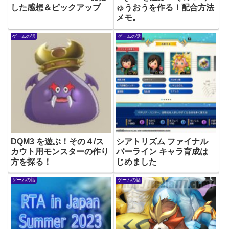
した感想＆ピックアップ
ゅうおうを作る！配合方法
メモ。
ゲームの話
ゲームの話
DQM3 を遊ぶ！その４/ス
シアトリズム ファイナル
カウト用モンスターの作り
バーライン キャラ育成は
方を探る！
じめました
ゲームの話
ゲームの話