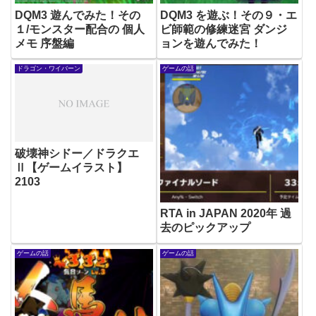
DQM3 遊んでみた！その
DQM3 を遊ぶ！その９・エ
１/モンスター配合の 個人
ビ師範の修練迷宮 ダンジ
メモ 序盤編
ョンを遊んでみた！
ドラゴン・ワイバーン
ゲームの話
破壊神シドー／ドラクエ
Ⅱ【ゲームイラスト】
2103
RTA in JAPAN 2020年 過
去のピックアップ
ゲームの話
ゲームの話