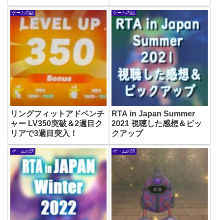
ゲームの話
ゲームの話
リングフィットアドベンチ
RTA in Japan Summer
ャー LV350突破＆2週目ク
2021 視聴した感想＆ピッ
リアで3週目突入！
クアップ
ゲームの話
ゲームの話