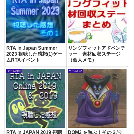
RTA in Japan Summer
リングフィットアドベンチ
2023 視聴した感想(1)ゲー
ャー 素材回収ステージ
ムRTAイベント
（個人メモ）
ゲームの話
ゲームの話
RTA in JAPAN 2019 視聴
DQM3 を遊ぶ！その３/り