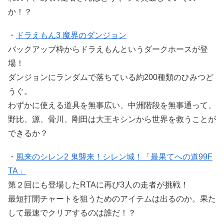
か！？
・
ドラえもん3 魔界のダンジョン
バックアップ枠からドラえもんというダークホースが登
場！
ダンジョンにランダムで落ちている約200種類のひみつど
うぐ。
わずかに使える道具を無事広い、中洲階段を無事通って、
野比、源、骨川、剛田は大王キシンから世界を救うことが
できるか？
・
風来のシレン2 鬼襲来！シレン城！「最果てへの道99F
TA」
第２回にも登場したRTAに再び3人の走者が挑戦！
最短打開チャートを狙うためのアイテムは出るのか。果た
して最速でクリアするのは誰だ！？