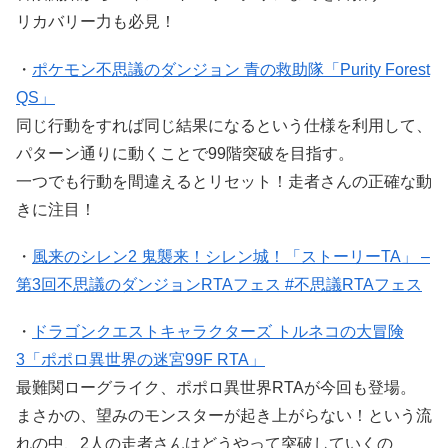
リカバリー力も必見！
・
ポケモン不思議のダンジョン 青の救助隊「Purity Forest
QS」
同じ行動をすれば同じ結果になるという仕様を利用して、
パターン通りに動くことで99階突破を目指す。
一つでも行動を間違えるとリセット！走者さんの正確な動
きに注目！
・
風来のシレン2 鬼襲来！シレン城！「ストーリーTA」 –
第3回不思議のダンジョンRTAフェス #不思議RTAフェス
・
ドラゴンクエストキャラクターズ トルネコの大冒険
3「ポポロ異世界の迷宮99F RTA」
最難関ローグライク、ポポロ異世界RTAが今回も登場。
まさかの、望みのモンスターが起き上がらない！という流
れの中、2人の走者さんはどうやって突破していくの