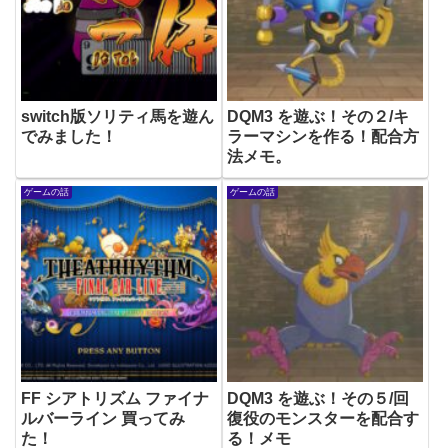
switch版ソリティ馬を遊ん
DQM3 を遊ぶ！その２/キ
でみました！
ラーマシンを作る！配合方
法メモ。
ゲームの話
ゲームの話
FF シアトリズム ファイナ
DQM3 を遊ぶ！その５/回
ルバーライン 買ってみ
復役のモンスターを配合す
た！
る！メモ