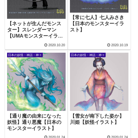
【常に七人】七人みさき
【日本のモンスターイラ
【ネットが生んだモンス
スト】
ター】スレンダーマン
【UMAモンスターイラス
ト】
2020.10.20
2020.10.19
日本の妖怪・神話・神々
日本の妖怪・神話・神々
【通り魔の由来になった
【雪女が南下した姿か】
妖怪】通り悪魔【日本の
川姫【妖怪イラスト】
モンスターイラスト】
2020.01.24
2020.01.24