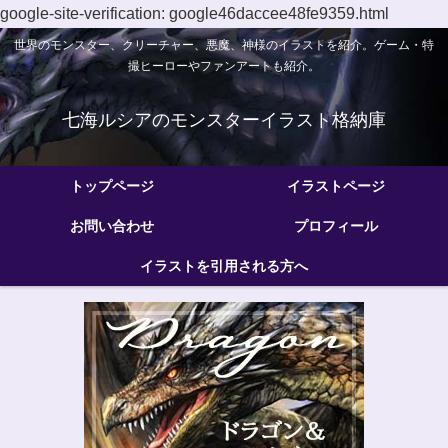
google-site-verification: google46daccee48fe9359.html
世界のモンスター、クリーチャー、悪魔、神様のイラストを紹介。ゲーム・特
撮ヒーローやファンアートも紹介。
七海ルシアのモンスターイラスト格納庫
トップページ
イラストページ
お問い合わせ
プロフィール
イラストを引用される方へ