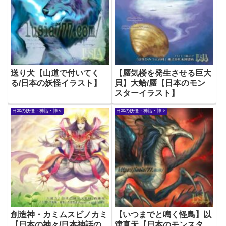
送り犬【山道で付いてく
【蜃気楼を発生させる巨大
る/日本の妖怪イラスト】
貝】大蛤/蜃【日本のモン
スターイラスト】
日本の妖怪・神話・神々
日本の妖怪・神話・神々
創造神・カミムスビノカミ
【いつまでと鳴く怪鳥】以
【日本の神々/日本神話の
津真天【日本のモンスタ