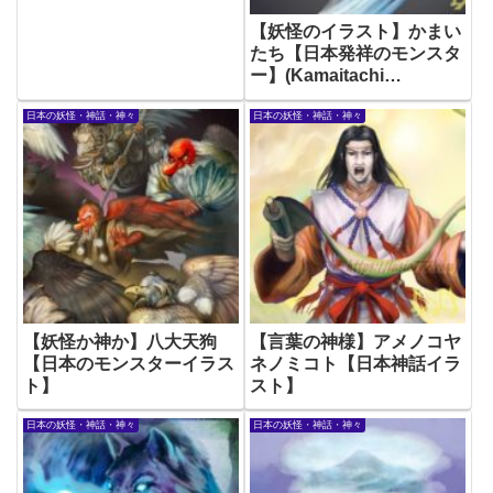
【妖怪のイラスト】かまい
たち【日本発祥のモンスタ
ー】(Kamaitachi
Japanese Yokai)
日本の妖怪・神話・神々
日本の妖怪・神話・神々
【妖怪か神か】八大天狗
【言葉の神様】アメノコヤ
【日本のモンスターイラス
ネノミコト【日本神話イラ
ト】
スト】
日本の妖怪・神話・神々
日本の妖怪・神話・神々