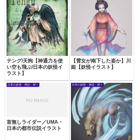
テング/天狗【神通力を使
【雪女が南下した姿か】川
い空も飛ぶ/日本の妖怪イ
姫【妖怪イラスト】
ラスト】
日本の妖怪・神話・神々
日本の妖怪・神話・神々
首無しライダー／UMA・
日本の都市伝説イラスト