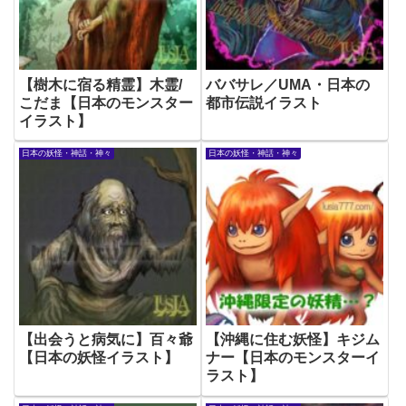
【樹木に宿る精霊】木霊/
ババサレ／UMA・日本の
こだま【日本のモンスター
都市伝説イラスト
イラスト】
日本の妖怪・神話・神々
日本の妖怪・神話・神々
【出会うと病気に】百々爺
【沖縄に住む妖怪】キジム
【日本の妖怪イラスト】
ナー【日本のモンスターイ
ラスト】