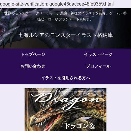
google-site-verification: google46daccee48fe9359.html
世界のモンスター、クリーチャー、悪魔、神様のイラストを紹介。ゲーム・特
撮ヒーローやファンアートも紹介。
七海ルシアのモンスターイラスト格納庫
トップページ
イラストページ
お問い合わせ
プロフィール
イラストを引用される方へ