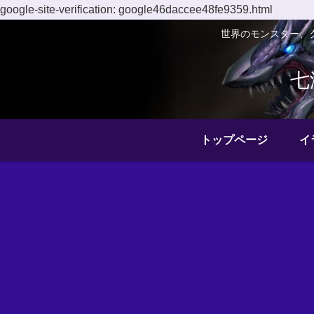
google-site-verification: google46daccee48fe9359.html
世界のモンスター、
七
トップページ
イ