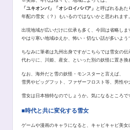
※実際、年代は様々で、地域によっては、
「ユキオンバ」「オシロイババア」
と呼ばれるあた
年配の雪女（？）もいるのではないかと思われます
出現地域が広いだけに伝承も多く、今回は省略しま
やはり寒い地域ゆえか、怖い・切ない話が多いよう
ちなみに筆者は九州出身ですがこちらでは雪女の伝
代わりに、川姫、産女、といった別の妖怪に置き換
なお、海外だと雪の妖怪・モンスターと言えば、
雪男やビッグフット、ファザーフロスト等、男性や
雪女は日本独特なのでしょうか。気になるところで
■時代と共に変化する雪女
ゲームや漫画のキャラになると、キャピキャピ美女