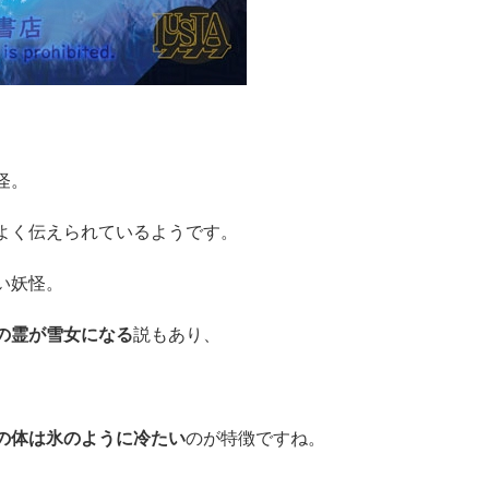
怪。
よく伝えられているようです。
い妖怪。
の霊が雪女になる
説もあり、
の体は氷のように冷たい
のが特徴ですね。