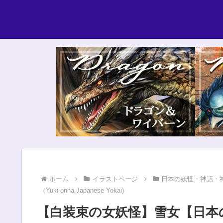
ホーム
イラストページ
日本の妖怪・神話・
（Yuki-onna Japanese Yokai)
【白装束の女妖怪】雪女【日本の