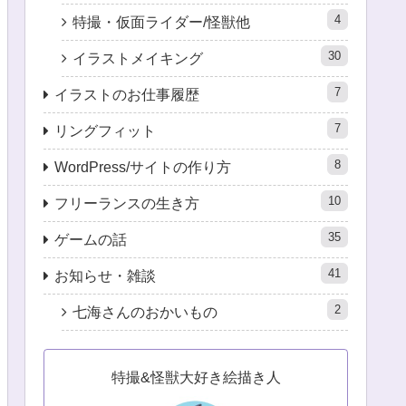
4
特撮・仮面ライダー/怪獣他
30
イラストメイキング
7
イラストのお仕事履歴
7
リングフィット
8
WordPress/サイトの作り方
10
フリーランスの生き方
35
ゲームの話
41
お知らせ・雑談
2
七海さんのおかいもの
特撮&怪獣大好き絵描き人