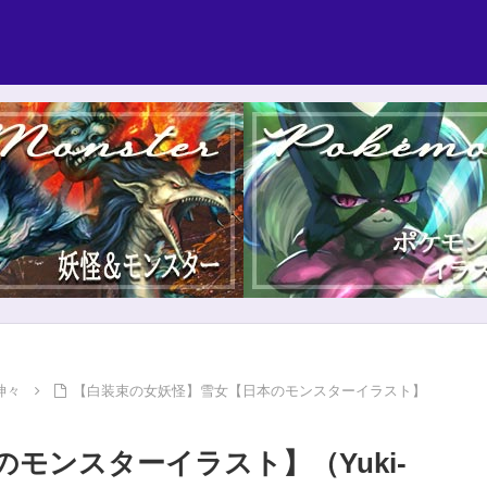
神々
【白装束の女妖怪】雪女【日本のモンスターイラスト】
モンスターイラスト】（Yuki-