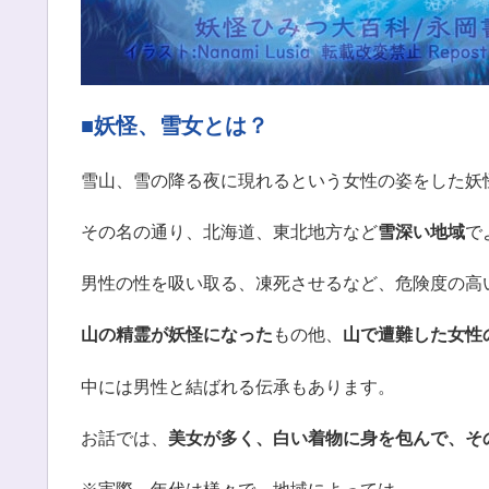
■妖怪、雪女とは？
雪山、雪の降る夜に現れるという女性の姿をした妖
その名の通り、北海道、東北地方など
雪深い地域
で
男性の性を吸い取る、凍死させるなど、危険度の高
山の精霊が妖怪になった
もの他、
山で遭難した女性
中には男性と結ばれる伝承もあります。
お話では、
美女が多く、白い着物に身を包んで、そ