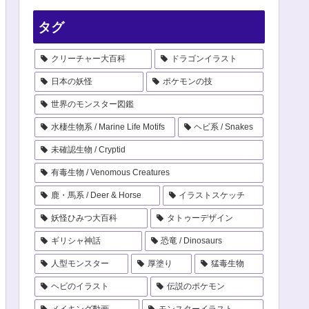
タグ
クリーチャー大百科
ドラゴンイラスト
日本の妖怪
ポケモンの技
世界のモンスター図鑑
水棲生物系 / Marine Life Motifs
ヘビ系 / Snakes
未確認生物 / Cryptid
有毒生物 / Venomous Creatures
鹿・馬系 / Deer & Horse
イラストスケッチ
妖怪ひみつ大百科
タトゥーデザイン
ギリシャ神話
恐竜 / Dinosaurs
人型モンスター
厚塗り
猛毒生物
ヘビのイラスト
伝説のポケモン
メイキング動画
モンスターイラスト