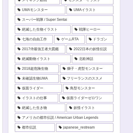
UMAモンスター
UMAイラスト
スーパー戦隊 / Super Sentai
絶滅した生物イラスト
戦隊ヒーロー
七海の自由工作
ゲームRTA
ドラゴン
2017侍最強王者大図鑑
2022日本の妖怪伝説
絶滅動物イラスト
北欧神話
2018超危険生物
獅子・虎型モンスター
未確認生物UMA
フリーランスのススメ
仮面ライダー
鳥型モンスター
イラストの仕事
仮面ライダーゼロワン
絶滅した生き物
妖怪イラスト
アメリカの都市伝説 / American Urban Legends
都市伝説
japanese_restream