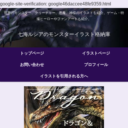
google-site-verification: google46daccee48fe9359.html
世界のモンスター、クリーチャー、悪魔、神様のイラストを紹介。ゲーム・特
撮ヒーローやファンアートも紹介。
七海ルシアのモンスターイラスト格納庫
トップページ
イラストページ
お問い合わせ
プロフィール
イラストを引用される方へ