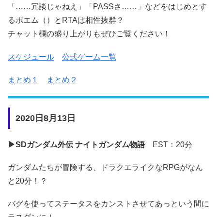
「……冗談じゃねえ」「PASSさ……」などをはじめとす
るポエム（）とRTAは相性抜群？
チャット欄の盛り上がりもぜひご覧ください！
スケジュール
公式ゲーム一覧
まとめ１
まとめ２
2020日8月13日
▶SDガンダム外伝 ナイトガンダム物語
EST：20分
ガンダムたちが冒険する、ドラクエライクなRPGがなん
と20分！？
バグを使ってステータスをカンストさせてあっという間に