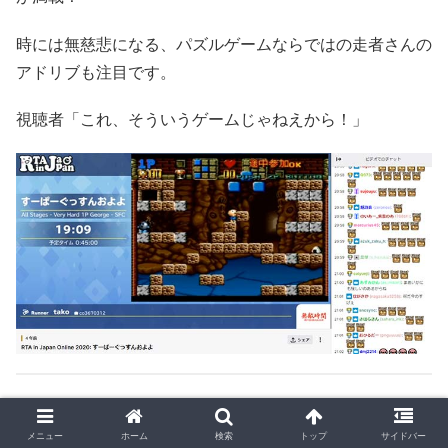
時には無慈悲になる、パズルゲームならではの走者さんの
アドリブも注目です。
視聴者「これ、そういうゲームじゃねえから！」
▶
ゼノブレイドクロス
EST 4時間15分
メニュー
ホーム
検索
トップ
サイドバー