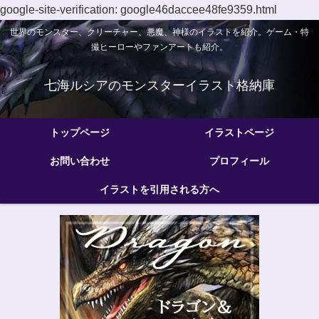
google-site-verification: google46daccee48fe9359.html
世界のモンスター、クリーチャー、悪魔、神様のイラストを紹介。ゲーム・特
撮ヒーローやファンアートも紹介。
七海ルシアのモンスターイラスト格納庫
トップページ
イラストページ
お問い合わせ
プロフィール
イラストを引用される方へ