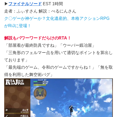
▶
ファイナルソード
EST 1時間
走者：ふぃすさん 解説：べるにんさん
ク〇ゲーか神ゲーか？文化遺産的、本格アクションRPG
がRiJに登場！
解説もパワーワードだらけのRTA！
「部屋着が最終防具ですね」「ウーバー鍛冶屋」
「三角形のフェルマー点を用いて適切なポイントを算出し
ております」
「最先端のゲーム、令和のゲームですからね！」「無を取
得を利用した舞空術バグ」