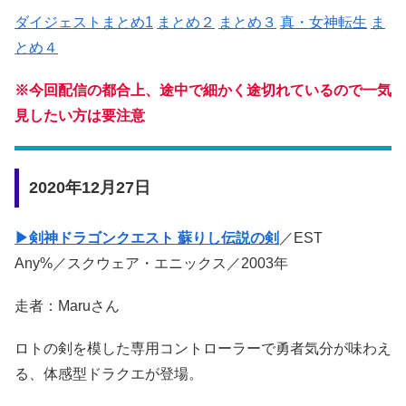
ダイジェストまとめ1
まとめ２
まとめ３
真・女神転生
ま
とめ４
※今回配信の都合上、途中で細かく途切れているので一気
見したい方は要注意
2020年12月27日
▶剣神ドラゴンクエスト 蘇りし伝説の剣
／EST
Any%／スクウェア・エニックス／2003年
走者：Maruさん
ロトの剣を模した専用コントローラーで勇者気分が味わえ
る、体感型ドラクエが登場。