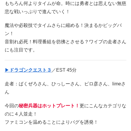
もちろん何よりタイムが命。時には勇者とは思えない無慈
悲な戦いっぷりで進んでいく！
魔法や必殺技でタイムさらに縮める！決まるかビッグバ
ン！
音割れ必死！料理番組を彷彿とさせる？ワイプの走者さん
にも注目です。
▶
ドラゴンクエスト３
／EST 45分
走者：ばくぜろさん、ひっしーさん、ピロ彦さん、limeさ
ん
今回の
秘密兵器はホットプレート！
更にこんなカテゴリな
のに４人並走！
ファミコンを温めることによりバグを誘発！