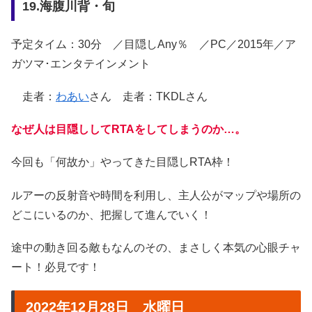
19.海腹川背・旬
予定タイム：30分 ／目隠しAny％ ／PC／2015年／ア
ガツマ･エンタテインメント
走者：
わあい
さん 走者：TKDLさん
なぜ人は目隠ししてRTAをしてしまうのか…。
今回も「何故か」やってきた目隠しRTA枠！
ルアーの反射音や時間を利用し、主人公がマップや場所の
どこにいるのか、把握して進んでいく！
途中の動き回る敵もなんのその、まさしく本気の心眼チャ
ート！必見です！
2022年12月28日 水曜日