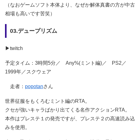
（なおゲームソフト本体より、なぜか解体真書の方が中古
相場も高いです苦笑）
03.デュープリズム
▶twitch
予定タイム：3時間5分／ Any%(ミント編)／ PS2／
1999年／スクウェア
走者：
popotan
さん
世界征服をもくろむミント編のRTA。
クセが強いキャラばかり出てくる名作アクションRTA。
本作はプレステ１の発売ですが、プレステ２の高速読み込
みを使用。