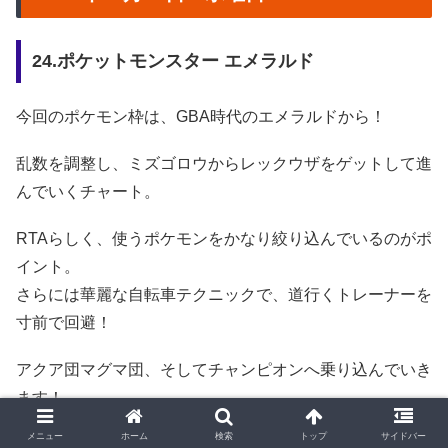
24.ポケットモンスター エメラルド
今回のポケモン枠は、GBA時代のエメラルドから！
乱数を調整し、ミズゴロウからレックウザをゲットして進
んでいくチャート。
RTAらしく、使うポケモンをかなり絞り込んでいるのがポ
イント。
さらには華麗な自転車テクニックで、道行くトレーナーを
寸前で回避！
アクア団マグマ団、そしてチャンピオンへ乗り込んでいき
ます！
メニュー
ホーム
検索
トップ
サイドバー
名作がわずか２時間半弱で終わってしまう、
思い出スッカ