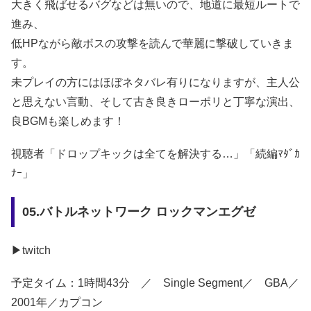
大きく飛ばせるバグなどは無いので、地道に最短ルートで
進み、
低HPながら敵ボスの攻撃を読んで華麗に撃破していきま
す。
未プレイの方にはほぼネタバレ有りになりますが、主人公
と思えない言動、そして古き良きローポリと丁寧な演出、
良BGMも楽しめます！
視聴者「ドロップキックは全てを解決する…」「続編ﾏﾀﾞｶ
ﾅｰ」
05.バトルネットワーク ロックマンエグゼ
▶twitch
予定タイム：1時間43分 ／ Single Segment／ GBA／
2001年／カプコン