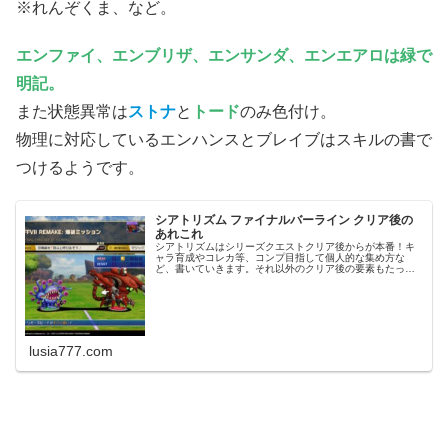
※れんぞくま、など。
エンファイ、エンブリザ、エンサンダ、エンエアロは緑で
明記。
また状態異常は
ストナ
と
トード
のみ色付け。
物理に対応しているエンハンスとブレイブはスキルの書で
つけるようです。
シアトリズム ファイナルバーライン クリア後の
あれこれ
シアトリズムはシリーズクエストクリア後からが本番！キ
ャラ育成やコレカ等、コンプ目指して個人的な集め方な
ど、書いていきます。それ以外のクリア後の要素もたっぷ
りなので、プレイした雑記程度に読んでいただければ幸い
です。何度も書いていますが、筆者は...
lusia777.com