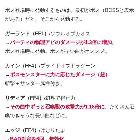
ボス登場時に発動するものは、最初がボス（BOSSと表示
がある）だと、そこから発動する。
ガーランド（FF1）
/ソウルオブカオス
→
パーティの物理アビのダメージが1.3倍に増加
。
ボス登場時に発動。ボスが早い曲がオススメ。
カイン（FF4）
/プライドオブドラグーン
→
ボスモンスターに力に応じたダメージ（超）
斬撃＋サンダー属性付き。
リディア（FF4）
/幻界で得た力
→
その曲中ずっと召喚獣の攻撃力が1.18倍に
。たくさん召
喚できそうな長い曲などに。
エッジ（FF4）
/けむりだま
→
BAD判定を6回、無効化
。