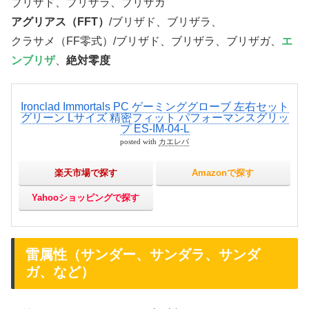
ブリザド、ブリザラ、ブリザガ
アグリアス（FFT）
/ブリザド、ブリザラ、
クラサメ（FF零式）/ブリザド、ブリザラ、ブリザガ、
エ
ンブリザ
、
絶対零度
Ironclad Immortals PC ゲーミンググローブ 左右セット
グリーン Lサイズ 精密フィット パフォーマンスグリッ
プ ES-IM-04-L
posted with
カエレバ
楽天市場で探す
Amazonで探す
Yahooショッピングで探す
雷属性（サンダー、サンダラ、サンダ
ガ、など）