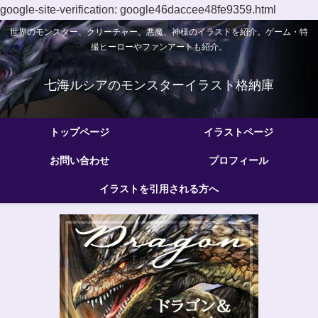
google-site-verification: google46daccee48fe9359.html
世界のモンスター、クリーチャー、悪魔、神様のイラストを紹介。ゲーム・特
撮ヒーローやファンアートも紹介。
七海ルシアのモンスターイラスト格納庫
トップページ
イラストページ
お問い合わせ
プロフィール
イラストを引用される方へ