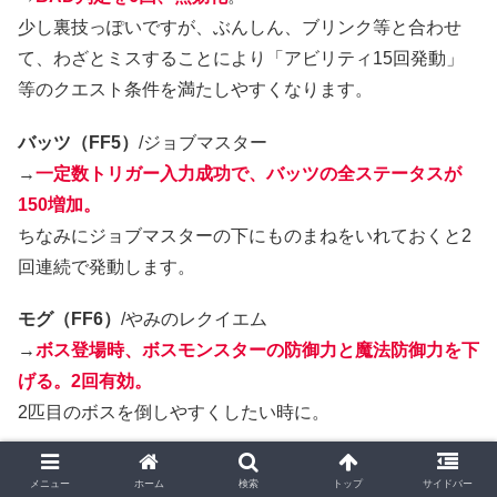
少し裏技っぽいですが、ぶんしん、ブリンク等と合わせ
て、わざとミスすることにより「アビリティ15回発動」
等のクエスト条件を満たしやすくなります。
バッツ（FF5）
/ジョブマスター
→
一定数トリガー入力成功で、バッツの全ステータスが
150増加。
ちなみにジョブマスターの下にものまねをいれておくと2
回連続で発動します。
モグ（FF6）
/やみのレクイエム
→
ボス登場時、ボスモンスターの防御力と魔法防御力を下
げる。2回有効。
2匹目のボスを倒しやすくしたい時に。
セフィロス（FF7）
/獄門
メニュー
ホーム
検索
トップ
サイドバー
→
ボスモンスターの防御を下げ（中）ちからに応じたダメ