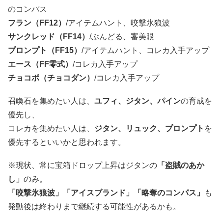
のコンパス
フラン（FF12）
/アイテムハント、咬撃氷狼波
サンクレッド（FF14）
/ぶんどる、審美眼
プロンプト（FF15）
/アイテムハント、コレカ入手アップ
エース（FF零式）
/コレカ入手アップ
チョコボ（チョコダン）
/コレカ入手アップ
召喚石を集めたい人は、
ユフィ、ジタン、パイン
の育成を
優先し、
コレカを集めたい人は、
ジタン、リュック、プロンプト
を
優先するといいかと思われます。
※現状、常に宝箱ドロップ上昇はジタンの
「盗賊のあか
し」
のみ。
「咬撃氷狼波」「アイスブランド」「略奪のコンパス」
も
発動後は終わりまで継続する可能性があるかも。