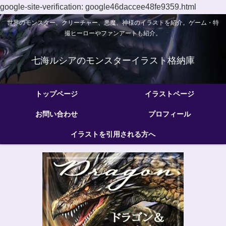
google-site-verification: google46daccee48fe9359.html
世界のモンスター、クリーチャー、悪魔、神様のイラストを紹介。ゲーム・特
撮ヒーローやファンアートも紹介。
七海ルシアのモンスターイラスト格納庫
トップページ
イラストページ
お問い合わせ
プロフィール
イラストを引用される方へ