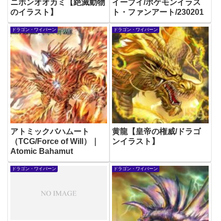
ニホンオオカミ【絶滅動物
イーブイ/ポケモンイラス
のイラスト】
ト・ファンアート/230201
ドラゴン・ワイバーン
ドラゴン・ワイバーン
アトミックバハムート
黄龍【皇帝の権威/ドラゴ
（TCG/Force of Will）｜
ンイラスト】
Atomic Bahamut
ドラゴン・ワイバーン
ドラゴン・ワイバーン