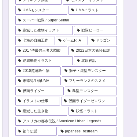
UMAモンスター
UMAイラスト
スーパー戦隊 / Super Sentai
絶滅した生物イラスト
戦隊ヒーロー
七海の自由工作
ゲームRTA
ドラゴン
2017侍最強王者大図鑑
2022日本の妖怪伝説
絶滅動物イラスト
北欧神話
2018超危険生物
獅子・虎型モンスター
未確認生物UMA
フリーランスのススメ
仮面ライダー
鳥型モンスター
イラストの仕事
仮面ライダーゼロワン
絶滅した生き物
妖怪イラスト
アメリカの都市伝説 / American Urban Legends
都市伝説
japanese_restream