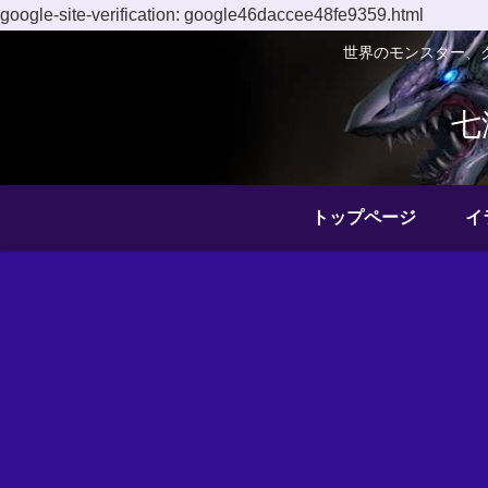
google-site-verification: google46daccee48fe9359.html
世界のモンスター、
七
トップページ
イ