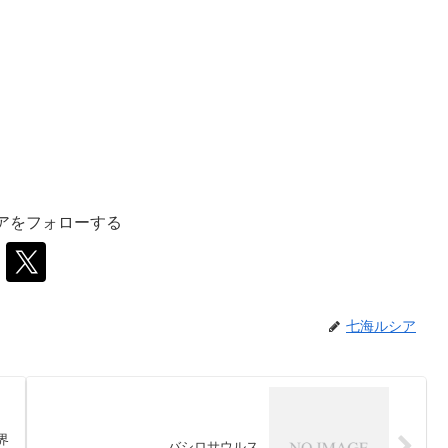
アをフォローする
七海ルシア
界
バシロサウルス