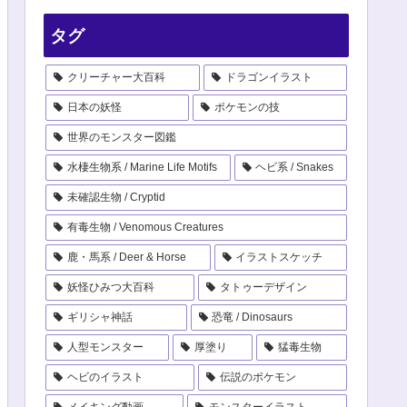
タグ
クリーチャー大百科
ドラゴンイラスト
日本の妖怪
ポケモンの技
世界のモンスター図鑑
水棲生物系 / Marine Life Motifs
ヘビ系 / Snakes
未確認生物 / Cryptid
有毒生物 / Venomous Creatures
鹿・馬系 / Deer & Horse
イラストスケッチ
妖怪ひみつ大百科
タトゥーデザイン
ギリシャ神話
恐竜 / Dinosaurs
人型モンスター
厚塗り
猛毒生物
ヘビのイラスト
伝説のポケモン
メイキング動画
モンスターイラスト