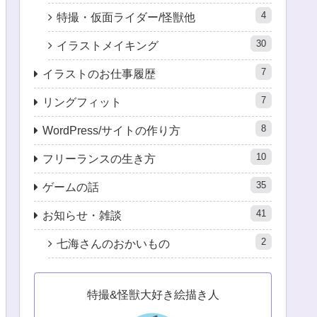
4
特撮・仮面ライダー/怪獣他
30
イラストメイキング
7
イラストのお仕事履歴
7
リングフィット
8
WordPress/サイトの作り方
10
フリーランスの生き方
35
ゲームの話
41
お知らせ・雑談
2
七海さんのおかいもの
特撮&怪獣大好き絵描き人