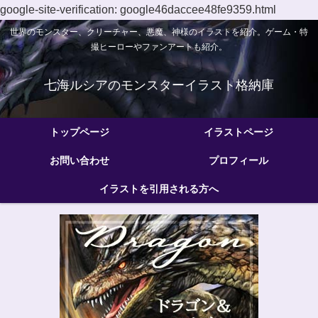
google-site-verification: google46daccee48fe9359.html
世界のモンスター、クリーチャー、悪魔、神様のイラストを紹介。ゲーム・特
撮ヒーローやファンアートも紹介。
七海ルシアのモンスターイラスト格納庫
トップページ
イラストページ
お問い合わせ
プロフィール
イラストを引用される方へ