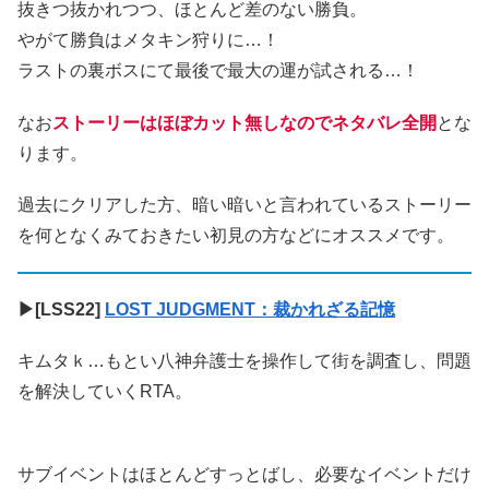
抜きつ抜かれつつ、ほとんど差のない勝負。
やがて勝負はメタキン狩りに…！
ラストの裏ボスにて最後で最大の運が試される…！
なお
ストーリーはほぼカット無しなのでネタバレ全開
とな
ります。
過去にクリアした方、暗い暗いと言われているストーリー
を何となくみておきたい初見の方などにオススメです。
▶[LSS22]
LOST JUDGMENT：裁かれざる記憶
キムタｋ…もとい八神弁護士を操作して街を調査し、問題
を解決していくRTA。
サブイベントはほとんどすっとばし、必要なイベントだけ