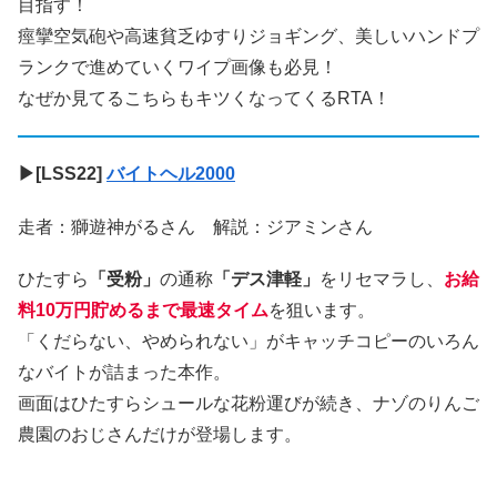
目指す！
痙攣空気砲や高速貧乏ゆすりジョギング、美しいハンドプ
ランクで進めていくワイプ画像も必見！
なぜか見てるこちらもキツくなってくるRTA！
▶[LSS22]
バイトヘル2000
走者：獅遊神がるさん 解説：ジアミンさん
ひたすら
「受粉」
の通称
「デス津軽」
をリセマラし、
お給
料10万円貯めるまで最速タイム
を狙います。
「くだらない、やめられない」がキャッチコピーのいろん
なバイトが詰まった本作。
画面はひたすらシュールな花粉運びが続き、ナゾのりんご
農園のおじさんだけが登場します。