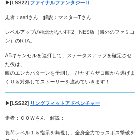
▶[LSS22]
ファイナルファンタジーⅡ
走者：seriさん 解説：マスターTさん
レベルアップの概念がないFF2、NES版（海外のファミコ
ン）のRTA。
ABキャンセルを連打して、ステータスアップを確定させ
た後は、
敵のエンカパターンを予測し、ひたすらザコ敵から逃げま
くり＆対処してストーリーを進めていきます！
▶[LSS22]
リングフィットアドベンチャー
走者：ＣＯＷさん 解説：
負荷レベル１＆指示を無視し、全身全力でラスボス撃破を