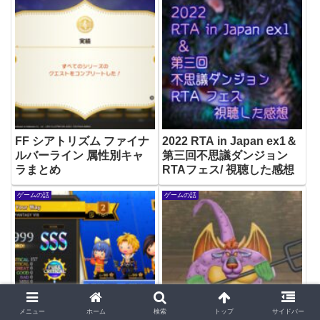
FF シアトリズム ファイナ
2022 RTA in Japan ex1＆
ルバーライン 属性別キャ
第三回不思議ダンジョン
ラまとめ
RTAフェス/ 視聴した感想
ゲームの話
ゲームの話
メニュー
ホーム
検索
トップ
サイドバー