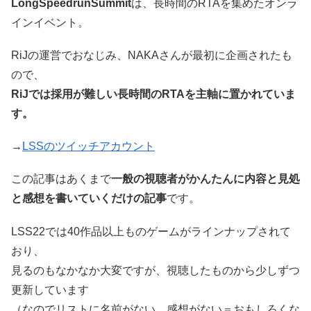
LongSpeedrunSummit
は、長時間のRTAを集めたオンラ
インイベント。
RiJの運営でおなじみ、NAKAさんが最初に企画されたも
ので、
RiJでは採用が難しい長時間のRTAを主軸に置かれていま
す。
→
LSSのツイッチアカウント
この記事はあくまで
一般の視聴者がかんたんに内容と見処
と感想を書いていくだけの記事
です。
LSS22では40作品以上ものゲームがラインナップされて
おり、
見るのもなかなか大変ですが、視聴したものから少しずつ
更新しています
（なのでリストに名前がない、感想がない＝おもしろくな