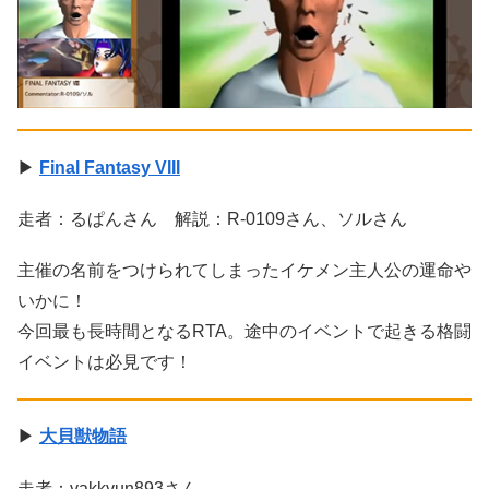
▶
Final Fantasy VIII
走者：るぱんさん 解説：R-0109さん、ソルさん
主催の名前をつけられてしまったイケメン主人公の運命や
いかに！
今回最も長時間となるRTA。途中のイベントで起きる格闘
イベントは必見です！
▶
大貝獣物語
走者：yakkyun893さん