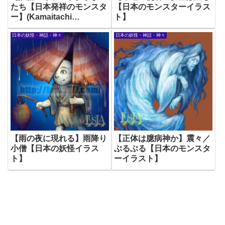
たち【日本発祥のモンスタ
【日本のモンスターイラス
ー】(Kamaitachi
ト】
Japanese Yokai)
日本の妖怪・神話・神々
日本の妖怪・神話・神々
【雨の夜に現れる】雨降り
【正体は臆病神か】震々／
小僧【日本の妖怪イラス
ぶるぶる【日本のモンスタ
ト】
ーイラスト】