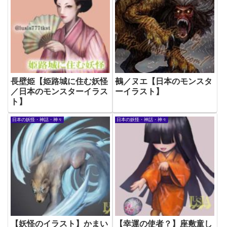
長壁姫【姫路城に住む妖怪
鵺／ヌエ【日本のモンスタ
／日本のモンスターイラス
ーイラスト】
ト】
日本の妖怪・神話・神々
日本の妖怪・神話・神々
【妖怪のイラスト】かまい
【幸運の使者？】座敷童し