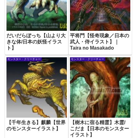
だいだらぼっち【山より大
平将門【怪奇現象／日本の
きな体/日本の妖怪イラス
武人・侍イラスト】｜
ト】
Taira no Masakado
モンスター・クリーチャー
モンスター・クリーチャー
【千年生きる】麒麟【世界
【樹木に宿る精霊】木霊/
のモンスターイラスト】
こだま【日本のモンスター
イラスト】