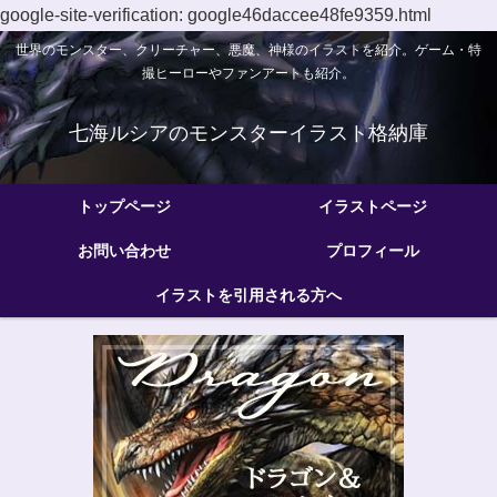
google-site-verification: google46daccee48fe9359.html
世界のモンスター、クリーチャー、悪魔、神様のイラストを紹介。ゲーム・特
撮ヒーローやファンアートも紹介。
七海ルシアのモンスターイラスト格納庫
トップページ
イラストページ
お問い合わせ
プロフィール
イラストを引用される方へ