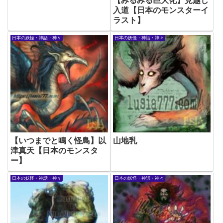
【みるみる巨大化】見越し
入道【日本のモンスターイ
ラスト】
日本の妖怪・神話・神々
日本の妖怪・神話・神々
【いつまでと鳴く怪鳥】以
山地乳
津真天【日本のモンスタ
ー】
日本の妖怪・神話・神々
日本の妖怪・神話・神々