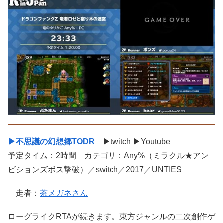
▶不思議の幻想郷TODR
▶twitch ▶Youtube
予定タイム：2時間 カテゴリ：Any%（ミラクル★アン
ビションズボス撃破）／switch／2017／UNTIES
走者：
茶メガネさん
ローグライクRTAが続きます。東方ジャンルの二次創作ゲ