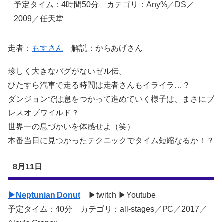
予定タイム：4時間50分 カテゴリ：Any%／DS／
2009／任天堂
走者：
もすさん
解説：からあげさん
珍しく大きなバグがないゼル伝。
ひたすら汽車で走る時間は走者さんもイライラ…？
ダンジョンでは息をつかって進めていく様子は、まさにブ
レスオブワイルド？
世界一の息づかいを体感せよ（笑）
本番当日に見つかったテクニックでタイム短縮なるか！？
8月11日
▶Neptunian Donut
▶twitch ▶Youtube
予定タイム：40分 カテゴリ：all-stages／PC／2017／