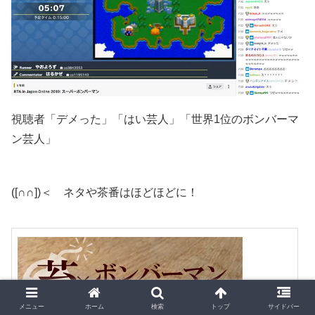
視聴者「デメった」「はい芸人」「世界1位のボンバーマ
ン芸人」
([∩∩])＜ ネタや茶番はほどほどに！
メニュー
ホーム
検索
トップ
サイドバー