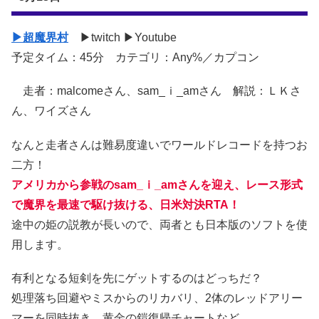
▶超魔界村
▶twitch ▶Youtube
予定タイム：45分 カテゴリ：Any%／カプコン
走者：malcomeさん、sam_ｉ_amさん 解説：ＬＫさ
ん、ワイズさん
なんと走者さんは難易度違いでワールドレコードを持つお
二方！
アメリカから参戦のsam_ｉ_amさんを迎え、レース形式
で魔界を最速で駆け抜ける、日米対決RTA！
途中の姫の説教が長いので、両者とも日本版のソフトを使
用します。
有利となる短剣を先にゲットするのはどっちだ？
処理落ち回避やミスからのリカバリ、2体のレッドアリー
マーを同時抜き、黄金の鎧復帰チャートなど、