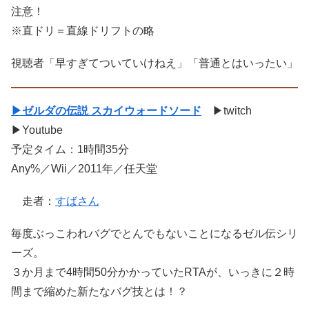
注意！
※直ドリ＝直線ドリフトの略
視聴者「早すぎてついていけねえ」「普通とはいったい」
▶ゼルダの伝説 スカイウォードソード
▶twitch
▶Youtube
予定タイム：1時間35分
Any%／Wii／2011年／任天堂
走者：
すばさん
毎度ぶっこわれバグでとんでもないことになるゼル伝シリ
ーズ。
３か月まで4時間50分かかっていたRTAが、いっきに２時
間まで縮めた新たなバグ技とは！？