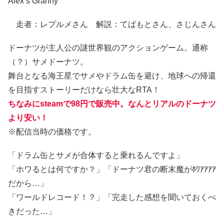
Alex’s Granny
走者：レプルメさん 解説：てばもとさん、さじんさん
ドーナツが主人公の謎世界観のアクションゲーム。通称
（？）サメドーナツ。
舞台となる海王星でサメやドラム缶を避け、地球への帰還
を目指すストーリーだけなら壮大なRTA！
ちなみにsteamで98円で販売中。なんとリアルのドーナツ
より安い！
※配信当時の価格です。
「ドラム缶とサメが合体すると乗れるんですよ」
「ホワるとは何ですか？」「ドーナツ君の断末魔がﾎﾜｱｱｱｱ
だから…」
「ワールドレコード！？」「完走した感想を聞いておくべ
きだった…」