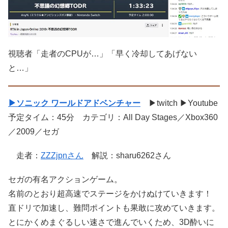
視聴者「走者のCPUが…」「早く冷却してあげない
と…」
▶ソニック ワールドアドベンチャー
▶twitch ▶Youtube
予定タイム：45分 カテゴリ：All Day Stages／Xbox360
／2009／セガ
走者：
ZZZjpnさん
解説：sharu6262さん
セガの有名アクションゲーム。
名前のとおり超高速でステージをかけぬけていきます！
直ドリで加速し、難問ポイントも果敢に攻めていきます。
とにかくめまぐるしい速さで進んでいくため、3D酔いに