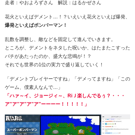
走者：やおよろずさん 解説：はるかぜさん
花火といえばデメント…！？いえいえ花火といえば爆発、
爆発といえばボンバーマン！
乱数を調整し、敵などを固定して進んでいきます。
ところが、デメントをネタした呪いか、はたまたこすった
バチがあたったのか、盛大な悲鳴が！？
それでも世界の1位の実力で盛り返していく！
「デメントプレイヤーですね」「デメってますね」「この
ゲーム、僕素人なんで…」
「ハァ～イ、ジョージィ～、RiＪ楽しんでるぅ？・・・
ア”ア”ア”ア”ア”ーーーー！！！！！」