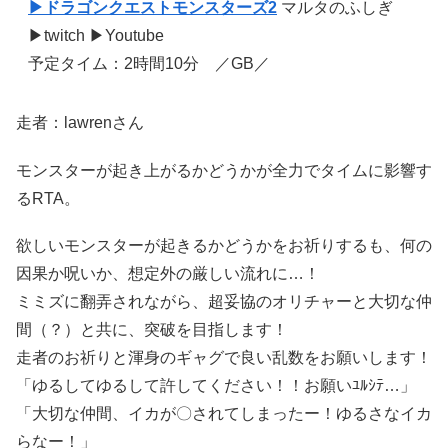
▶ドラゴンクエストモンスターズ2
マルタのふしぎ
▶twitch ▶Youtube
予定タイム：2時間10分 ／GB／
走者：lawrenさん
モンスターが起き上がるかどうかが全力でタイムに影響す
るRTA。
欲しいモンスターが起きるかどうかをお祈りするも、何の
因果か呪いか、想定外の厳しい流れに…！
ミミズに翻弄されながら、超妥協のオリチャーと大切な仲
間（？）と共に、突破を目指します！
走者のお祈りと渾身のギャグで良い乱数をお願いします！
「ゆるしてゆるして許してください！！お願いﾕﾙｼﾃ…」
「大切な仲間、イカが〇されてしまったー！ゆるさなイカ
らなー！」