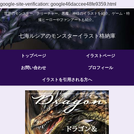
google-site-verification: google46daccee48fe9359.html
世界のモンスター、クリーチャー、悪魔、神様のイラストを紹介。ゲーム・特
撮ヒーローやファンアートも紹介。
七海ルシアのモンスターイラスト格納庫
トップページ
イラストページ
お問い合わせ
プロフィール
イラストを引用される方へ