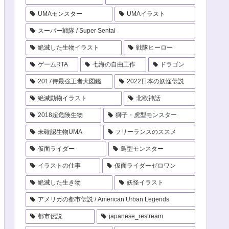
UMAモンスター
UMAイラスト
スーパー戦隊 / Super Sentai
絶滅した生物イラスト
戦隊ヒーロー
ゲームRTA
七海の自由工作
ドラゴン
2017侍最強王者大図鑑
2022日本の妖怪伝説
絶滅動物イラスト
北欧神話
2018超危険生物
獅子・虎型モンスター
未確認生物UMA
フリーランスのススメ
仮面ライダー
鳥型モンスター
イラストの仕事
仮面ライダーゼロワン
絶滅した生き物
妖怪イラスト
アメリカの都市伝説 / American Urban Legends
都市伝説
japanese_restream