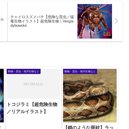
チャイロスズメバチ【危険な昆虫／猛
アル
毒生物イラスト】超危険生物｜Vespa-
dybowskii
動物・昆虫・海洋生物など
動物・昆虫・海洋生物など
トコジラミ【超危険生物
／リアルイラスト】
生
【鎖のような斑紋】ラッ