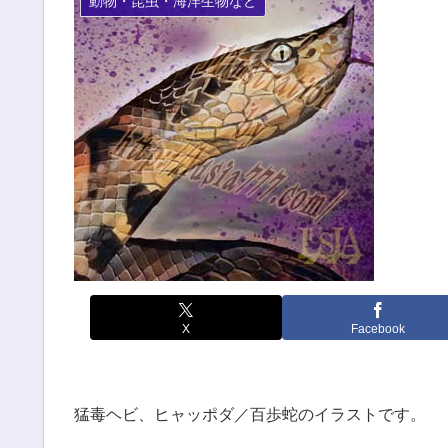
動物・昆虫・海洋生物など
X
Facebook
猛毒ヘビ、ヒャッポダ／百歩蛇のイラストです。