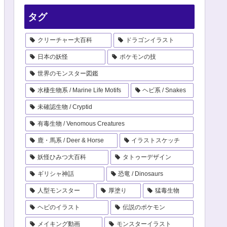
タグ
クリーチャー大百科
ドラゴンイラスト
日本の妖怪
ポケモンの技
世界のモンスター図鑑
水棲生物系 / Marine Life Motifs
ヘビ系 / Snakes
未確認生物 / Cryptid
有毒生物 / Venomous Creatures
鹿・馬系 / Deer & Horse
イラストスケッチ
妖怪ひみつ大百科
タトゥーデザイン
ギリシャ神話
恐竜 / Dinosaurs
人型モンスター
厚塗り
猛毒生物
ヘビのイラスト
伝説のポケモン
メイキング動画
モンスターイラスト