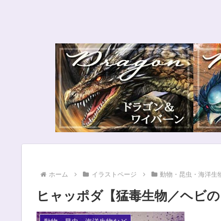
ホーム
イラストページ
動物・昆虫・海洋生
ヒャッポダ【猛毒生物／ヘビの