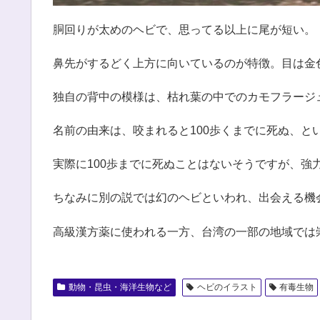
胴回りが太めのヘビで、思ってる以上に尾が短い。
鼻先がするどく上方に向いているのが特徴。目は金
独自の背中の模様は、枯れ葉の中でのカモフラージ
名前の由来は、咬まれると100歩くまでに死ぬ、と
実際に100歩までに死ぬことはないそうですが、
ちなみに別の説では幻のヘビといわれ、出会える機
高級漢方薬に使われる一方、台湾の一部の地域では
動物・昆虫・海洋生物など
ヘビのイラスト
有毒生物