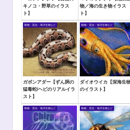
キノコ・野草のイラス
物／海の生き物イラス
ト】
ト】
動物・昆虫・海洋生物など
動物・昆虫・海洋生物など
ガボンアダー【ずん胴の
ダイオウイカ【深海生
猛毒蛇/ヘビのリアルイラ
のイラスト】
スト】
動物・昆虫・海洋生物など
動物・昆虫・海洋生物など