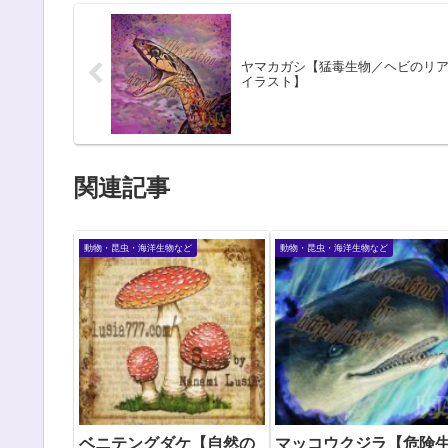
ヤマカガシ【猛毒生物／ヘビのリ
イラスト】
関連記事
動物・昆虫・海洋生物など
動物・昆虫・海洋生物など
ベニテングダケ【自然の
マッコウクジラ【危険