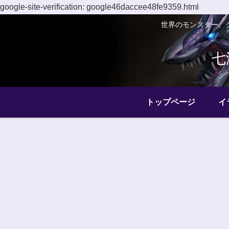
google-site-verification: google46daccee48fe9359.html
世界のモンスター、
七
トップページ
イ