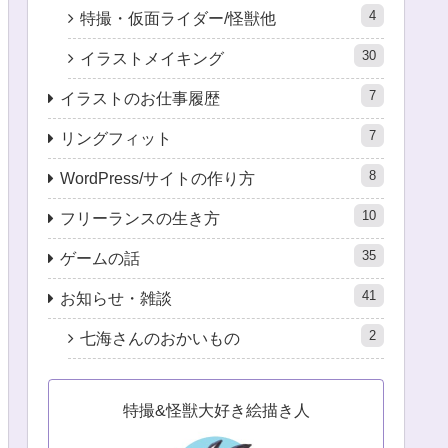
4
特撮・仮面ライダー/怪獣他
30
イラストメイキング
7
イラストのお仕事履歴
7
リングフィット
8
WordPress/サイトの作り方
10
フリーランスの生き方
35
ゲームの話
41
お知らせ・雑談
2
七海さんのおかいもの
特撮&怪獣大好き絵描き人