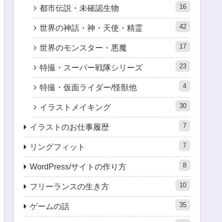
16
都市伝説・未確認生物
42
世界の神話・神・天使・精霊
17
世界のモンスター・悪魔
23
特撮・スーパー戦隊シリーズ
4
特撮・仮面ライダー/怪獣他
30
イラストメイキング
7
イラストのお仕事履歴
7
リングフィット
8
WordPress/サイトの作り方
10
フリーランスの生き方
35
ゲームの話