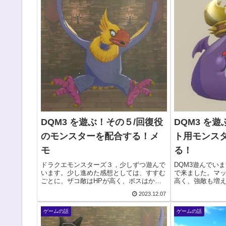
DQM3 を遊ぶ！その５/回復役
DQM3 を
のモンスターを配合する！メ
ト用モンス
モ
る！
ドラクエモンスターズ３，少しずつ遊んで
DQM3遊んでい
います。少し進めた感想としては、すすむ
で来ました。マッ
ごとに、ザコ敵はHPが高く、ボスはかな
高く、強敵も増
り火力が高い、そんな印象です。なので早
工夫していくか
2023.12.07
いうちから、回復役、ヒーラー、特に「ベ
て思います。で
ホマズン」を使えるモンスターを準備して
と・・・スカウ
ゲームの話
ゲームの話
おいた方がい...
序盤から、...