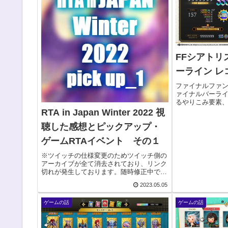
FFシアトリ
ーライン レ
ファイナルファ
ァイナルバーライ
るやりこみ要素
なりにまとめた
RTA in Japan Winter 2022 視
らすみません）
聴した感想とピックアップ・
ィカの所に表示
て埋めると...
ゲームRTAイベント その１
※ツイッチの仕様変更のためツイッチ側の
アーカイブが全て消去されており、リンク
切れが発生しております。随時修正中で
す。RTAinJAPANを視聴した、かなり個人
2023.05.05
的な感想です。ピックアップは独断と偏見
（と文字数の都合）が入っておりますの
ゲームの話
ゲームの話
で、ここ...