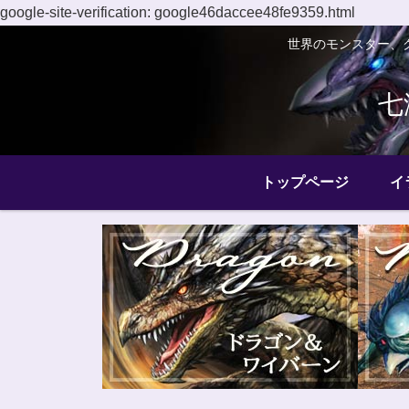
google-site-verification: google46daccee48fe9359.html
世界のモンスター、
七
トップページ
イ