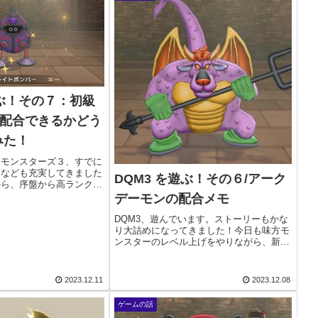
遊ぶ！その７：初級
が配合できるかどう
みた！
トモンスターズ３、すでに
トなども充実してきました
DQM3 を遊ぶ！その６/アーク
から、序盤から高ランクを
載してきましたが、実際、
デーモンの配合メモ
かやってみたいと思いま
めちゃくちゃ長くなりそう
DQM3、遊んでいます。ストーリーもかな
り大詰めになってきました！今日も味方モ
ンスターのレベル上げをやりながら、新し
いモンスターを配合していくためのまとめ
メモです。今回は、アークデーモンの配
合、を目指します！アークデーモンの配合
2023.12.11
2023.12.08
ドラクエ２で...
ゲームの話