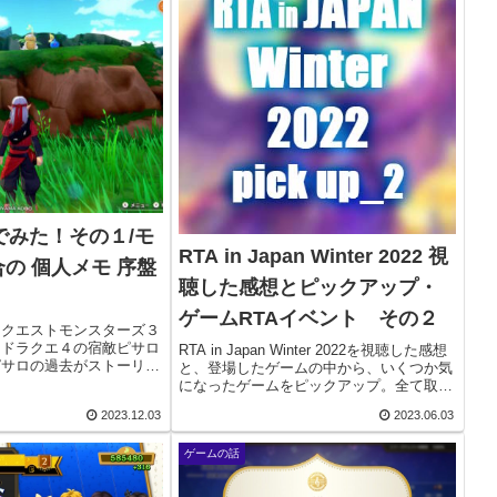
んでみた！その１/モ
RTA in Japan Winter 2022 視
の 個人メモ 序盤
聴した感想とピックアップ・
ゲームRTAイベント その２
ンクエストモンスターズ３
！ドラクエ４の宿敵ピサロ
RTA in Japan Winter 2022を視聴した感想
ピサロの過去がストーリー
と、登場したゲームの中から、いくつか気
を集めているDQM3をプ
になったゲームをピックアップ。全て取り
！BGMは原作ドラクエ4
上げたいのですが、文字量がとんでもない
2023.12.03
2023.06.03
取り入れられており、懐か
ことになるので、かなり独断と偏見でチョ
イスしています！その１はこ...
ゲームの話