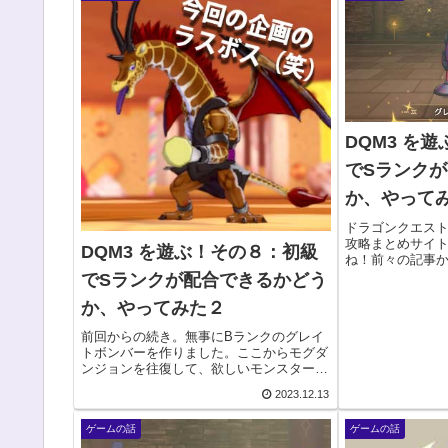
DQM3 を
でSランク
か、やって
ドラゴンクエス
攻略まとめサイ
DQM3 を遊ぶ！その８：初級
ね！前々の記事
作る方法！を記
でSランクが配合できるかどう
本当にできるの
か、やってみた２
す！この記事は
ですので、気軽...
前回からの続き。無事にBランクのグレイ
トボンバーを作りました。ここからモグダ
ンジョンを往復して、欲しいモンスターを
増やしていきます。が、レベルもかしこさ
2023.12.13
も低いので、そのまま行っても、スカウト
ゲージが全く伸びなくてつらたん…前回の
ゲームの話
ゲームの話
記事かしこさ...