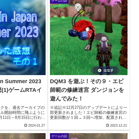
ゲームの話
an Summer 2023
DQM3 を遊ぶ！その９・エビ
(1)ゲームRTAイ
師範の修練迷宮 ダンジョンを
遊んでみた！
ンクを、過去アーカイブの
※追記※12月27日のアップデートにより一
トル開始時間に飛ぶように
部更新されました！エビ師範の修練迷宮の
11日～8月15日に行われ
更新回数が１回→３回へ増加、配置される
n Summer 2023今や日本最
宝箱を増加、とのことです！※・・・うー
2024.01.27
2023.12.21
ントとなりました。特に今
ん、そうじゃない感・・・ちなみに相変わ
品...
らず１階にはアイテムは落ちてないみたい
ゲームの話
です（苦...