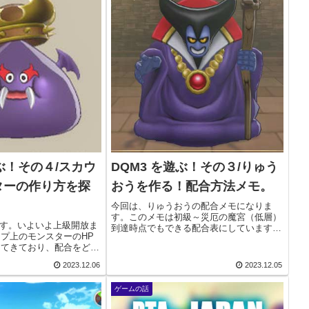
遊ぶ！その４/スカウ
DQM3 を遊ぶ！その３/りゅう
ターの作り方を探
おうを作る！配合方法メモ。
今回は、りゅうおうの配合メモになりま
す。このメモは初級～災厄の魔宮（低層）
ます。いよいよ上級開放ま
到達時点でもできる配合表にしています。
プ上のモンスターのHP
その前の時点でも可能みたいですが、配合
えてきており、配合をどう
回数が多く、初級は獲得経験値が少ないの
一番楽しいところかな、っ
で、レベル上げも大変かと思われます。な
2023.12.06
2023.12.05
すがやはり配合幅が広がる
ので、ある程度...
ト用モンスターが欲しい！
ゲームの話