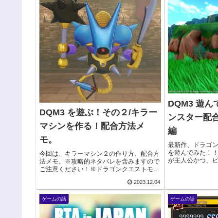
DQM3 遊
DQM3 を遊ぶ！その２/キラー
ンスター配合
マシンを作る！配合方法メ
編
モ。
最新作、ドラゴ
を遊んでみた！
今回は、キラーマシン２の作り方、配合方
が主人公かつ、
法メモ。※攻略的ネタバレを含みますので
ということで注目
ご注意ください！※ドラゴンクエストモン
レイしてみました
スターズといえばキラーマシン。キラーマ
2023.12.04
の曲がメインで
シンといえばモンスターズ…というかどう
しさを...
かはわかりませんが、今作もキラーマシン
ゲームの話
ゲームの話
系はもちろん...