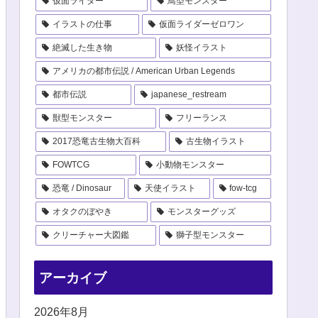
仮面ライダー
鳥型モンスター
イラストの仕事
仮面ライダーゼロワン
絶滅した生き物
妖怪イラスト
アメリカの都市伝説 / American Urban Legends
都市伝説
japanese_restream
獣型モンスター
フリーランス
2017恐竜古生物大百科
古生物イラスト
FOWTCG
小動物モンスター
恐竜 / Dinosaur
天使イラスト
fow-tcg
オタクのぼやき
モンスターグッズ
クリーチャー大図鑑
獅子型モンスター
アーカイブ
2026年8月