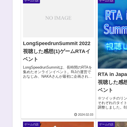
ゲームの話
ゲームの話
LongSpeedrunSummit 2022
視聴した感想(1)ゲームRTAイ
ベント
LongSpeedrunSummitは、長時間のRTAを
集めたオンラインイベント。RiJの運営で
RTA in Jap
おなじみ、NAKAさんが最初に企画された
もので、RiJでは採用が難しい長時間の
視聴した感想
RTAを主軸に置かれています。→LSSのツ
ベント
イッチアカウントこの記事...
※ツイッチのリ
それぞれのタイ
調整しました。8月
たRTA in Japa
2024.02.03
大のゲームイベ
回は100を超える作
ゲームの話
ゲームの話