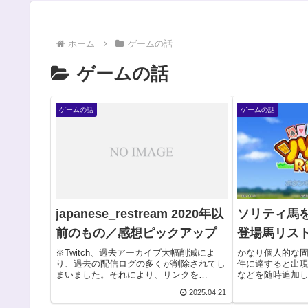
ホーム
ゲームの話
ゲームの話
ゲームの話
ゲームの話
ソリティ馬
japanese_restream 2020年以
登場馬リス
前のもの／感想ピックアップ
かなり個人的な
※Twitch、過去アーカイブ大幅削減によ
件に達すると出
り、過去の配信ログの多くが削除されてし
などを随時追加
まいました。それにより、リンクを
もしれないし、
Youtubeの方へ変更・調整中です。こんに
2025.04.21
ザックリ競走馬説
ちは、RTA大好き管理人です。海外のスピ
性はおおよそピ
ードランゲームイベントをミラー配信され