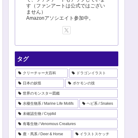
す（ファンアートは公式ではござい
ません）
Amazonアソシエイト参加中。
タグ
クリーチャー大百科
ドラゴンイラスト
日本の妖怪
ポケモンの技
世界のモンスター図鑑
水棲生物系 / Marine Life Motifs
ヘビ系 / Snakes
未確認生物 / Cryptid
有毒生物 / Venomous Creatures
鹿・馬系 / Deer & Horse
イラストスケッチ