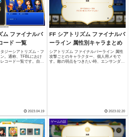
ズム ファイナルバ
FF シアトリズム ファイナルバ
コード 一覧
ーライン 属性別キャラまとめ
ンタジーシアトリズム・フ
シアトリズム ファイナルバーライン 属性
ン。通称、TFBLにおけ
攻撃ごとのキャラクター、個人用メモで
、レコード一覧です。自分
す。敵の弱点をつきたい時、エンサンダ等
ものです（もし間違ってた
でパーティの属性をまとめる用につくって
。星を獲得すると、プロフ
います。有用そうなアビリティも追加でか
される星が増えていき、全
っこ（）内に書いています※れんぞくま、
など。エンフ...
2023.04.19
2023.02.20
ゲームの話