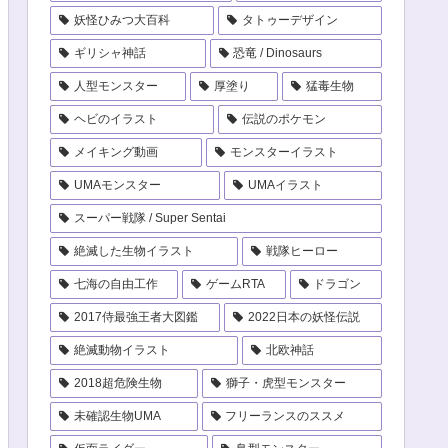
妖怪ひみつ大百科
タトゥーデザイン
ギリシャ神話
恐竜 / Dinosaurs
人型モンスター
厚塗り
猛毒生物
ヘビのイラスト
伝説のポケモン
メイキング動画
モンスターイラスト
UMAモンスター
UMAイラスト
スーパー戦隊 / Super Sentai
絶滅した生物イラスト
戦隊ヒーロー
七海の自由工作
ゲームRTA
ドラゴン
2017侍最強王者大図鑑
2022日本の妖怪伝説
絶滅動物イラスト
北欧神話
2018超危険生物
獅子・虎型モンスター
未確認生物UMA
フリーランスのススメ