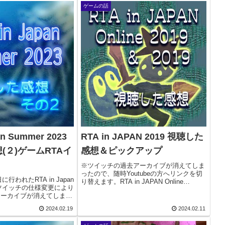
ゲームの話
an Summer 2023
RTA in JAPAN 2019 視聴した
(２)ゲームRTAイ
感想＆ピックアップ
※ツイッチの過去アーカイブが消えてしま
ったので、随時Youtubeの方へリンクを切
に行われたRTA in Japan
り替えます。RTA in JAPAN Online
23※ツイッチの仕様変更により
2019（2019年8月10～13日開催）RTA in
アーカイブが消えてしまっ
JAPAN 2019（2019年12月27～31日...
、リンク先を調整中です。
2024.02.19
2024.02.11
の２リアルタイムで視聴し
タ...