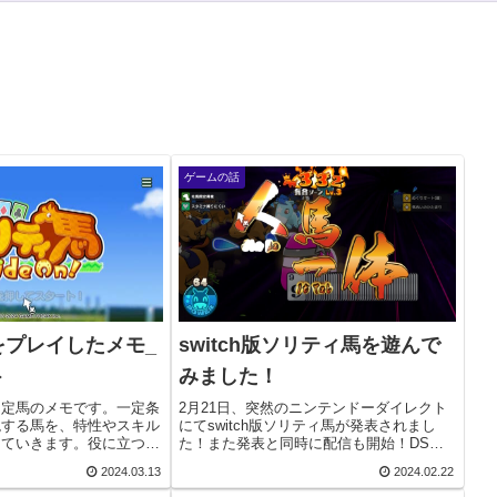
ゲームの話
をプレイしたメモ_
switch版ソリティ馬を遊んで
ト
みました！
固定馬のメモです。一定条
2月21日、突然のニンテンドーダイレクト
現する馬を、特性やスキル
にてswitch版ソリティ馬が発表されまし
していきます。役に立つか
た！また発表と同時に配信も開始！DS版
立たないかもしれません。
は500円でしたが1500円となってswitch版
2024.03.13
2024.02.22
明■■距離適性■■距離適
復活です。今回は、DS版との違いや、追
ークタイムで決まる感じで
加要素など、現段階で分かったこと...