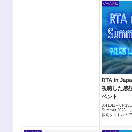
ゲームの話
す。PT２...
ている...
RTA in Jap
視聴した感想
ベント
8月10日～8月15日
Summer 20
個別タイトルの
たので、 現在
視聴した感想そ
ていたのですが、バ