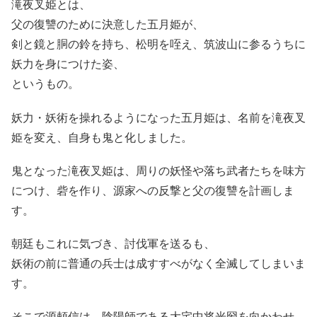
滝夜叉姫とは、
父の復讐のために決意した五月姫が、
剣と鏡と胴の鈴を持ち、松明を咥え、筑波山に参るうちに
妖力を身につけた姿、
というもの。
妖力・妖術を操れるようになった五月姫は、名前を滝夜叉
姫を変え、自身も鬼と化しました。
鬼となった滝夜叉姫は、周りの妖怪や落ち武者たちを味方
につけ、砦を作り、源家への反撃と父の復讐を計画しま
す。
朝廷もこれに気づき、討伐軍を送るも、
妖術の前に普通の兵士は成すすべがなく全滅してしまいま
す。
そこで源頼信は、陰陽師である大宅中将光圀を向かわせ、