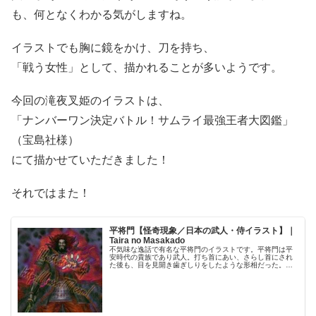
も、何となくわかる気がしますね。
イラストでも胸に鏡をかけ、刀を持ち、
「戦う女性」として、描かれることが多いようです。
今回の滝夜叉姫のイラストは、
「ナンバーワン決定バトル！サムライ最強王者大図鑑」
（宝島社様）
にて描かせていただきました！
それではまた！
平将門【怪奇現象／日本の武人・侍イラスト】｜
Taira no Masakado
不気味な逸話で有名な平将門のイラストです。平将門は平
安時代の貴族であり武人。打ち首にあい、さらし首にされ
た後も、目を見開き歯ぎしりをしたような形相だった。あ
る日、歌人が歌を詠むと、その首がしゃべり、笑いながら
体を求めて飛んでいったという。現…