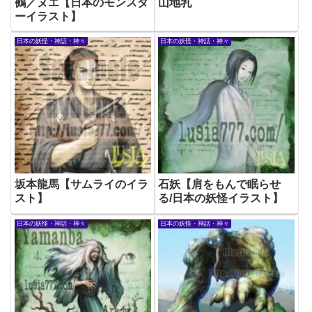
鵺／ヌエ【日本のモンスタ
山地乳
ーイラスト】
日本の妖怪・神話・神々
日本の妖怪・神話・神々
坂本龍馬【サムライのイラ
石妖【肩をもんで眠らせ
スト】
る/日本の妖怪イラスト】
日本の妖怪・神話・神々
日本の妖怪・神話・神々