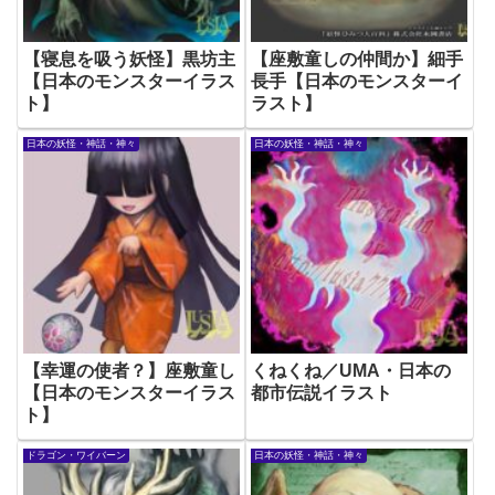
【寝息を吸う妖怪】黒坊主
【座敷童しの仲間か】細手
【日本のモンスターイラス
長手【日本のモンスターイ
ト】
ラスト】
日本の妖怪・神話・神々
日本の妖怪・神話・神々
【幸運の使者？】座敷童し
くねくね／UMA・日本の
【日本のモンスターイラス
都市伝説イラスト
ト】
ドラゴン・ワイバーン
日本の妖怪・神話・神々