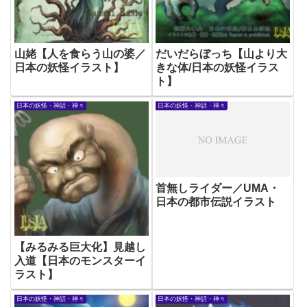
山姥【人を食らう山の婆／
だいだらぼっち【山より大
日本の妖怪イラスト】
きな体/日本の妖怪イラス
ト】
日本の妖怪・神話・神々
日本の妖怪・神話・神々
首無しライダー／UMA・
日本の都市伝説イラスト
【みるみる巨大化】見越し
入道【日本のモンスターイ
ラスト】
日本の妖怪・神話・神々
日本の妖怪・神話・神々