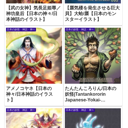
【武の女神】気長足姫尊／
【蜃気楼を発生させる巨大
神功皇后【日本の神々/日
貝】大蛤/蜃【日本のモン
本神話のイラスト】
スターイラスト】
日本の妖怪・神話・神々
日本の妖怪・神話・神々
アメノコヤネ【日本の
たんたんころりん/日本の
神々/日本神話のイラス
妖怪|Tantankororin
ト】
Japanese-Yokai-
Illustration
日本の妖怪・神話・神々
日本の妖怪・神話・神々