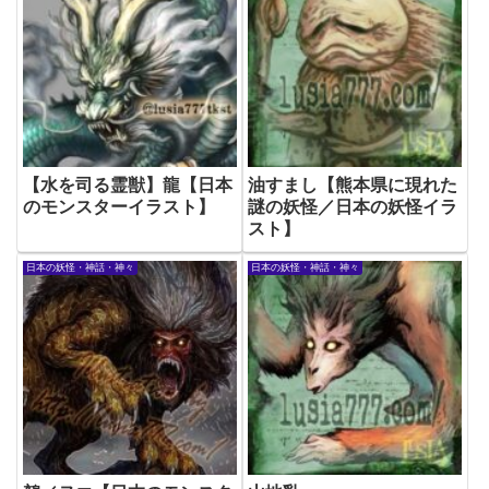
【水を司る霊獣】龍【日本
油すまし【熊本県に現れた
のモンスターイラスト】
謎の妖怪／日本の妖怪イラ
スト】
日本の妖怪・神話・神々
日本の妖怪・神話・神々