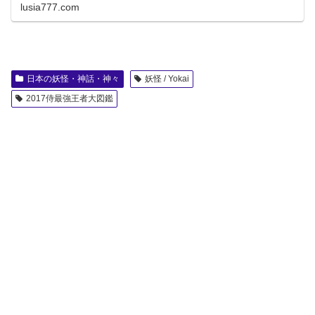
lusia777.com
日本の妖怪・神話・神々
妖怪 / Yokai
2017侍最強王者大図鑑