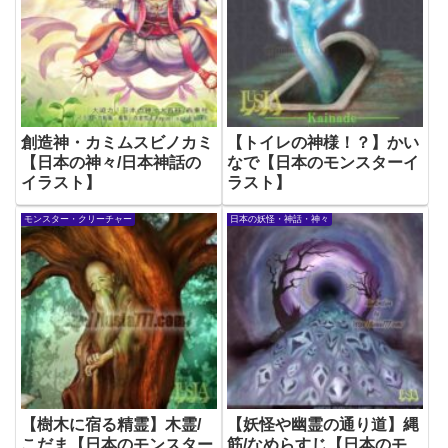
創造神・カミムスビノカミ
【トイレの神様！？】かい
【日本の神々/日本神話の
なで【日本のモンスターイ
イラスト】
ラスト】
モンスター・クリーチャー
日本の妖怪・神話・神々
【樹木に宿る精霊】木霊/
【妖怪や幽霊の通り道】縄
こだま【日本のモンスター
筋/なめらすじ【日本のモ