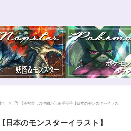
神々
【座敷童しの仲間か】細手長手【日本のモンスターイラス
【日本のモンスターイラスト】