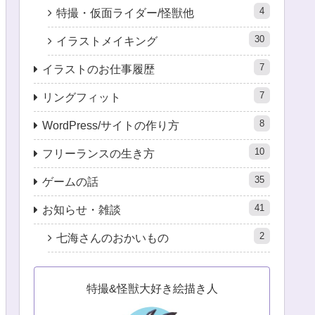
4
特撮・仮面ライダー/怪獣他
30
イラストメイキング
7
イラストのお仕事履歴
7
リングフィット
8
WordPress/サイトの作り方
10
フリーランスの生き方
35
ゲームの話
41
お知らせ・雑談
2
七海さんのおかいもの
特撮&怪獣大好き絵描き人