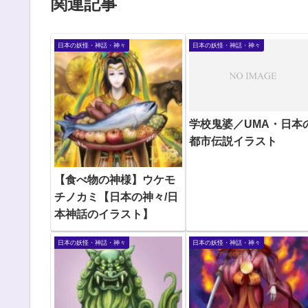
関連記事
日本の妖怪・神話・神々
日本の妖怪・神話・神々
学校鬼婆／UMA・日本
都市伝説イラスト
【食べ物の神様】ウケモ
チノカミ【日本の神々/日
本神話のイラスト】
日本の妖怪・神話・神々
日本の妖怪・神話・神々