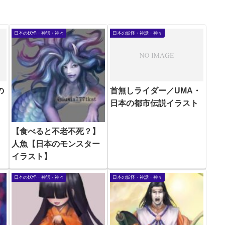
日本の妖怪・神話・神々
日本の妖怪・神話・神々
の
首無しライダー／UMA・
日本の都市伝説イラスト
【食べると不老不死？】
人魚【日本のモンスター
イラスト】
日本の妖怪・神話・神々
日本の妖怪・神話・神々