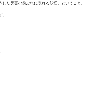
うした災害の前ぶれに表れる妖怪、ということ。
が、
科