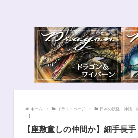
ホーム
イラストページ
日本の妖怪・神話・
ト】
【座敷童しの仲間か】細手長手