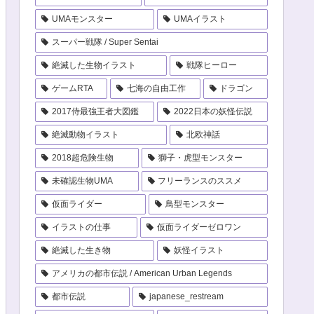
UMAモンスター
UMAイラスト
スーパー戦隊 / Super Sentai
絶滅した生物イラスト
戦隊ヒーロー
ゲームRTA
七海の自由工作
ドラゴン
2017侍最強王者大図鑑
2022日本の妖怪伝説
絶滅動物イラスト
北欧神話
2018超危険生物
獅子・虎型モンスター
未確認生物UMA
フリーランスのススメ
仮面ライダー
鳥型モンスター
イラストの仕事
仮面ライダーゼロワン
絶滅した生き物
妖怪イラスト
アメリカの都市伝説 / American Urban Legends
都市伝説
japanese_restream