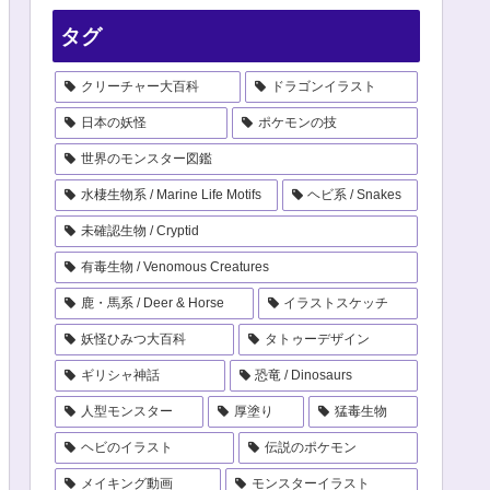
タグ
クリーチャー大百科
ドラゴンイラスト
日本の妖怪
ポケモンの技
世界のモンスター図鑑
水棲生物系 / Marine Life Motifs
ヘビ系 / Snakes
未確認生物 / Cryptid
有毒生物 / Venomous Creatures
鹿・馬系 / Deer & Horse
イラストスケッチ
妖怪ひみつ大百科
タトゥーデザイン
ギリシャ神話
恐竜 / Dinosaurs
人型モンスター
厚塗り
猛毒生物
ヘビのイラスト
伝説のポケモン
メイキング動画
モンスターイラスト