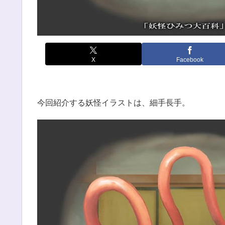
X
Facebook
今回紹介する妖怪イラストは、細手長手。