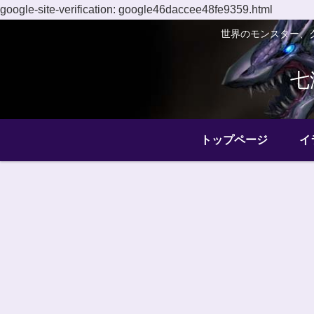
google-site-verification: google46daccee48fe9359.html
世界のモンスター、
七
トップページ
イ