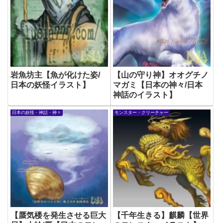
岩魚坊主【魚が化けた姿/
【山の守り神】オオグチノ
日本の妖怪イラスト】
マガミ【日本の神々/日本
神話のイラスト】
日本の妖怪・神話・神々
モンスター・クリーチャー
【蜃気楼を発生させる巨大
【千年生きる】麒麟【世界