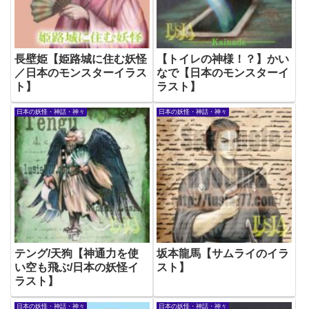
長壁姫【姫路城に住む妖怪
【トイレの神様！？】かい
／日本のモンスターイラス
なで【日本のモンスターイ
ト】
ラスト】
日本の妖怪・神話・神々
日本の妖怪・神話・神々
テング/天狗【神通力を使
坂本龍馬【サムライのイラ
い空も飛ぶ/日本の妖怪イ
スト】
ラスト】
日本の妖怪・神話・神々
日本の妖怪・神話・神々