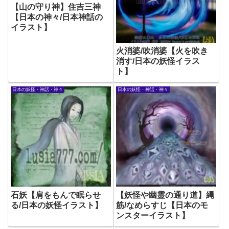
【山の守り神】住吉三神
【日本の神々/日本神話の
イラスト】
火消婆/吹消婆【火を吹き
消す/日本の妖怪イラス
ト】
日本の妖怪・神話・神々
日本の妖怪・神話・神々
石妖【肩をもんで眠らせ
【妖怪や幽霊の通り道】縄
る/日本の妖怪イラスト】
筋/なめらすじ【日本のモ
ンスターイラスト】