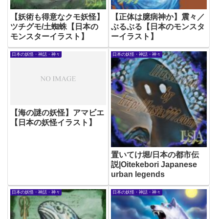
【妖術も得意なクモ妖怪】
【正体は臆病神か】震々／
ツチグモ/土蜘蛛【日本の
ぶるぶる【日本のモンスタ
モンスターイラスト】
ーイラスト】
日本の妖怪・神話・神々
日本の妖怪・神話・神々
【海の謎の妖怪】アマビエ
【日本の妖怪イラスト】
置いてけ堀/日本の都市伝
説|Oitekebori Japanese
urban legends
日本の妖怪・神話・神々
日本の妖怪・神話・神々