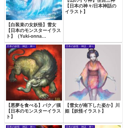
【山の守り神】住吉三神
【日本の神々/日本神話の
イラスト】
【白装束の女妖怪】雪女
【日本のモンスターイラス
ト】（Yuki-onna
Japanese Yokai)
日本の妖怪・神話・神々
日本の妖怪・神話・神々
【悪夢を食べる】バク／獏
【雪女が南下した姿か】川
【日本のモンスターイラス
姫【妖怪イラスト】
ト】
日本の妖怪・神話・神々
日本の妖怪・神話・神々