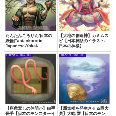
たんたんころりん/日本の
【大地の創造神】カミムス
妖怪|Tantankororin
ビ【日本神話のイラスト/
Japanese-Yokai-
日本の神様】
Illustration
日本の妖怪・神話・神々
日本の妖怪・神話・神々
【座敷童しの仲間か】細手
【蜃気楼を発生させる巨大
長手【日本のモンスターイ
貝】大蛤/蜃【日本のモン