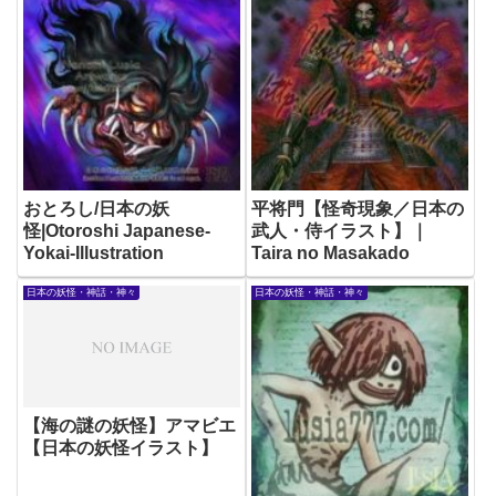
おとろし/日本の妖
平将門【怪奇現象／日本の
怪|Otoroshi Japanese-
武人・侍イラスト】｜
Yokai-Illustration
Taira no Masakado
日本の妖怪・神話・神々
日本の妖怪・神話・神々
【海の謎の妖怪】アマビエ
【日本の妖怪イラスト】