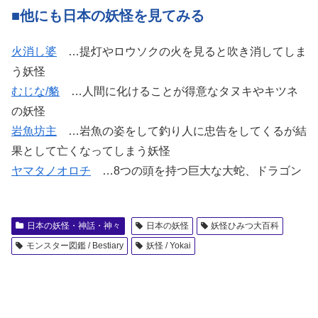
■他にも日本の妖怪を見てみる
火消し婆
…提灯やロウソクの火を見ると吹き消してしま
う妖怪
むじな/貉
…人間に化けることが得意なタヌキやキツネ
の妖怪
岩魚坊主
…岩魚の姿をして釣り人に忠告をしてくるが結
果として亡くなってしまう妖怪
ヤマタノオロチ
…8つの頭を持つ巨大な大蛇、ドラゴン
日本の妖怪・神話・神々
日本の妖怪
妖怪ひみつ大百科
モンスター図鑑 / Bestiary
妖怪 / Yokai