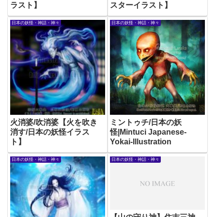
ラスト】
スターイラスト】
日本の妖怪・神話・神々
日本の妖怪・神話・神々
火消婆/吹消婆【火を吹き
ミントゥチ/日本の妖
消す/日本の妖怪イラス
怪|Mintuci Japanese-
ト】
Yokai-Illustration
日本の妖怪・神話・神々
日本の妖怪・神話・神々