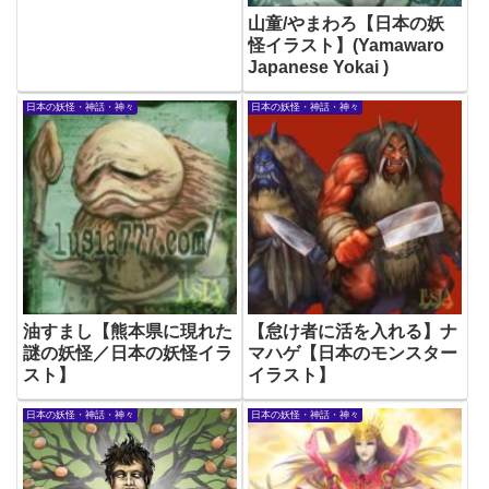
山童/やまわろ【日本の妖
怪イラスト】(Yamawaro
Japanese Yokai )
日本の妖怪・神話・神々
日本の妖怪・神話・神々
油すまし【熊本県に現れた
【怠け者に活を入れる】ナ
謎の妖怪／日本の妖怪イラ
マハゲ【日本のモンスター
スト】
イラスト】
日本の妖怪・神話・神々
日本の妖怪・神話・神々