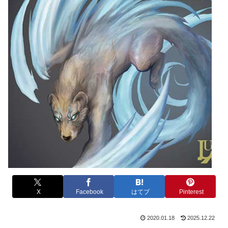
X
Facebook
はてブ
Pinterest
2020.01.18
2025.12.22