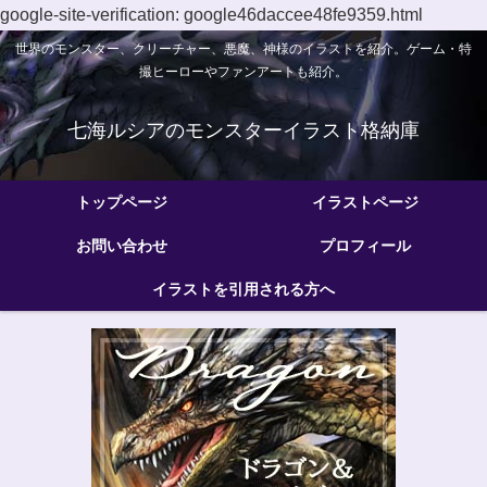
google-site-verification: google46daccee48fe9359.html
世界のモンスター、クリーチャー、悪魔、神様のイラストを紹介。ゲーム・特
撮ヒーローやファンアートも紹介。
七海ルシアのモンスターイラスト格納庫
トップページ
イラストページ
お問い合わせ
プロフィール
イラストを引用される方へ