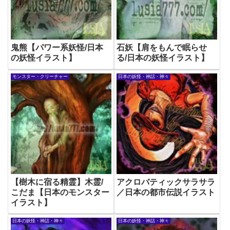
鬼熊【パワー系妖怪/日本
石妖【肩をもんで眠らせ
の妖怪イラスト】
る/日本の妖怪イラスト】
モンスター・クリーチャー
日本の妖怪・神話・神々
【樹木に宿る精霊】木霊/
アクロバティックサラサラ
こだま【日本のモンスター
／日本の都市伝説イラスト
イラスト】
日本の妖怪・神話・神々
日本の妖怪・神話・神々