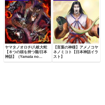
ヤマタノオロチ/八岐大蛇
【言葉の神様】アメノコヤ
【８つの頭を持つ龍/日本
ネノミコト【日本神話イラ
神話】（Yamata no
スト】
Orochi: The 8-headed
Dragon of Japanese
Mythology）