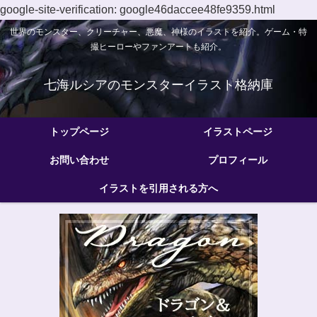
google-site-verification: google46daccee48fe9359.html
世界のモンスター、クリーチャー、悪魔、神様のイラストを紹介。ゲーム・特
撮ヒーローやファンアートも紹介。
七海ルシアのモンスターイラスト格納庫
トップページ
イラストページ
お問い合わせ
プロフィール
イラストを引用される方へ