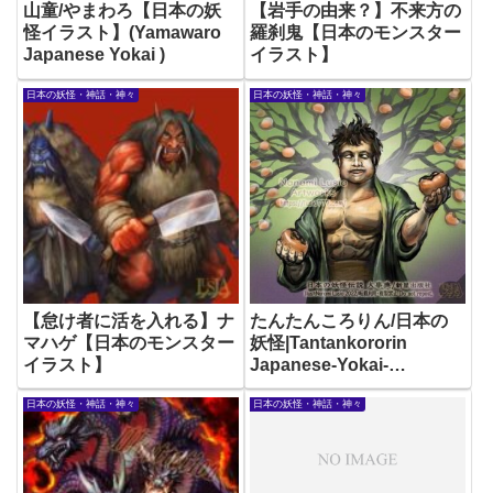
山童/やまわろ【日本の妖
【岩手の由来？】不来方の
怪イラスト】(Yamawaro
羅刹鬼【日本のモンスター
Japanese Yokai )
イラスト】
日本の妖怪・神話・神々
日本の妖怪・神話・神々
【怠け者に活を入れる】ナ
たんたんころりん/日本の
マハゲ【日本のモンスター
妖怪|Tantankororin
イラスト】
Japanese-Yokai-
Illustration
日本の妖怪・神話・神々
日本の妖怪・神話・神々