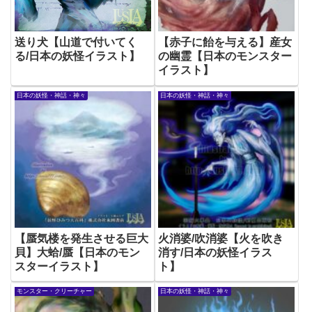
送り犬【山道で付いてく
【赤子に飴を与える】産女
る/日本の妖怪イラスト】
の幽霊【日本のモンスター
イラスト】
日本の妖怪・神話・神々
日本の妖怪・神話・神々
【蜃気楼を発生させる巨大
火消婆/吹消婆【火を吹き
貝】大蛤/蜃【日本のモン
消す/日本の妖怪イラス
スターイラスト】
ト】
モンスター・クリーチャー
日本の妖怪・神話・神々