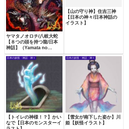
【山の守り神】住吉三神
【日本の神々/日本神話の
イラスト】
ヤマタノオロチ/八岐大蛇
【８つの頭を持つ龍/日本
神話】（Yamata no
Orochi: The 8-headed
日本の妖怪・神話・神々
日本の妖怪・神話・神々
Dragon of Japanese
Mythology）
【トイレの神様！？】かい
【雪女が南下した姿か】川
なで【日本のモンスターイ
姫【妖怪イラスト】
ラスト】