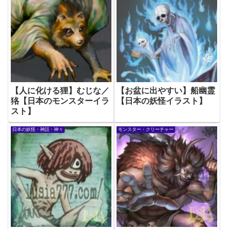
【人に化ける狸】むじな／
【お盆に出やすい】船幽霊
狢【日本のモンスターイラ
【日本の妖怪イラスト】
スト】
日本の妖怪・神話・神々
モンスター・クリーチャー