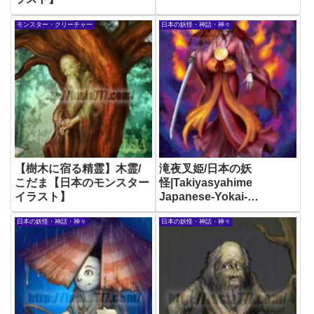
モンスター・クリーチャー
日本の妖怪・神話・神々
【樹木に宿る精霊】木霊/
滝夜叉姫/日本の妖
こだま【日本のモンスター
怪|Takiyasyahime
イラスト】
Japanese-Yokai-
Illustration
日本の妖怪・神話・神々
日本の妖怪・神話・神々