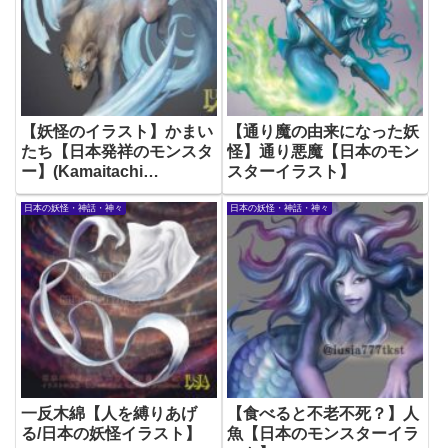
【妖怪のイラスト】かまい
【通り魔の由来になった妖
たち【日本発祥のモンスタ
怪】通り悪魔【日本のモン
ー】(Kamaitachi
スターイラスト】
Japanese Yokai)
日本の妖怪・神話・神々
日本の妖怪・神話・神々
一反木綿【人を縛りあげ
【食べると不老不死？】人
る/日本の妖怪イラスト】
魚【日本のモンスターイラ