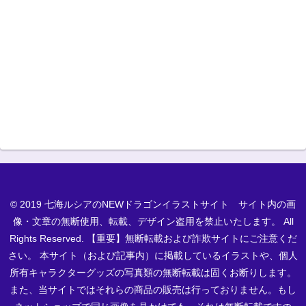
© 2019 七海ルシアのNEWドラゴンイラストサイト サイト内の画
像・文章の無断使用、転載、デザイン盗用を禁止いたします。 All
Rights Reserved. 【重要】無断転載および詐欺サイトにご注意くだ
さい。 本サイト（および記事内）に掲載しているイラストや、個人
所有キャラクターグッズの写真類の無断転載は固くお断りします。
また、当サイトではそれらの商品の販売は行っておりません。もし