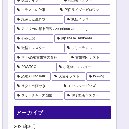
仮面ライダー
鳥型モンスター
イラストの仕事
仮面ライダーゼロワン
絶滅した生き物
妖怪イラスト
アメリカの都市伝説 / American Urban Legends
都市伝説
japanese_restream
獣型モンスター
フリーランス
2017恐竜古生物大百科
古生物イラスト
FOWTCG
小動物モンスター
恐竜 / Dinosaur
天使イラスト
fow-tcg
オタクのぼやき
モンスターグッズ
クリーチャー大図鑑
獅子型モンスター
アーカイブ
2026年8月