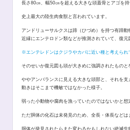
長さ80㎝、幅50㎝を超える大きな頭蓋骨とアゴを
史上最大の陸生肉食獣と言われています。
アンドリューサルクスは蹄（ひづめ）を持つ有蹄動
近縁にエンテロドン類などが推測されていて、復元
※エンテレドンはクジラやカバに近い種と考えられ
そのせいか復元図も頭が大きめに強調されたものと
ややアンバランスに見える大きな頭部と、それを支
動きはそこまで機敏ではなかった様子。
弱った小動物や腐肉を漁っていたのではないかと想
ただ胴体の化石は未発見のため、全長・体長などは
胴体が発見されたらまた変わるかもしれない絶滅生