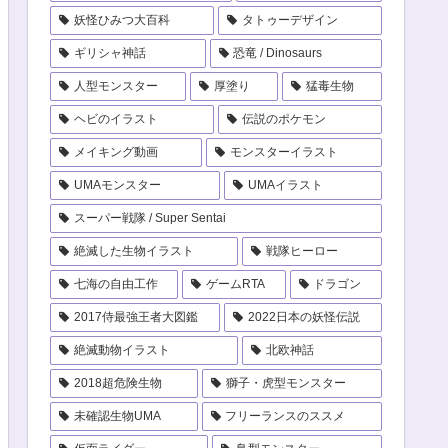
妖怪ひみつ大百科
タトゥーデザイン
ギリシャ神話
恐竜 / Dinosaurs
人型モンスター
厚塗り
猛毒生物
ヘビのイラスト
伝説のポケモン
メイキング動画
モンスターイラスト
UMAモンスター
UMAイラスト
スーパー戦隊 / Super Sentai
絶滅した生物イラスト
戦隊ヒーロー
七海の自由工作
ゲームRTA
ドラゴン
2017侍最強王者大図鑑
2022日本の妖怪伝説
絶滅動物イラスト
北欧神話
2018超危険生物
獅子・虎型モンスター
未確認生物UMA
フリーランスのススメ