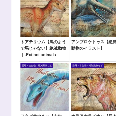
トアテリウム【馬のよう
アンブロケトゥス【絶
で馬じゃない】絶滅動物
動物のイラスト】
｜-Extinct animals
恐竜・古生物・絶滅動物など
恐竜・古生物・絶滅動物など