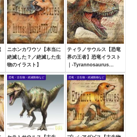
滅
ニホンカワウソ【本当に
ティラノサウルス【恐竜
絶滅した？／絶滅した生
界の王者】恐竜イラスト
物のイラスト】
｜-Tyrannosaurus
Extinct animals
恐竜・古生物・絶滅動物など
恐竜・古生物・絶滅動物など