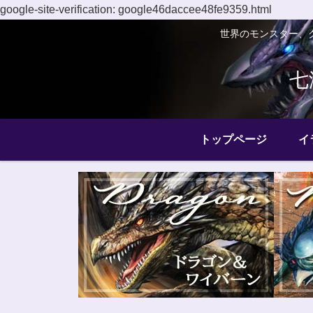
google-site-verification: google46daccee48fe9359.html
世界のモンスター、
七
トップページ
イ