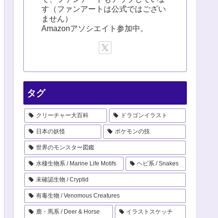
す（ファンアートは公式ではござい
ません）
Amazonアソシエイト参加中。
タグ
クリーチャー大百科
ドラゴンイラスト
日本の妖怪
ポケモンの技
世界のモンスター図鑑
水棲生物系 / Marine Life Motifs
ヘビ系 / Snakes
未確認生物 / Cryptid
有毒生物 / Venomous Creatures
鹿・馬系 / Deer & Horse
イラストスケッチ