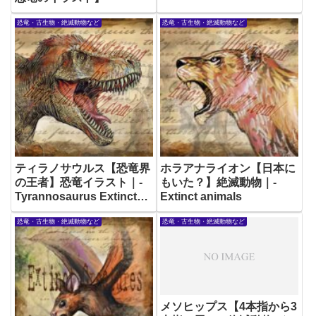
恐竜・古生物・絶滅動物など
恐竜・古生物・絶滅動物など
ティラノサウルス【恐竜界
ホラアナライオン【日本に
の王者】恐竜イラスト｜-
もいた？】絶滅動物｜-
Tyrannosaurus Extinct
Extinct animals
animals
恐竜・古生物・絶滅動物など
恐竜・古生物・絶滅動物など
メソヒップス【4本指から3