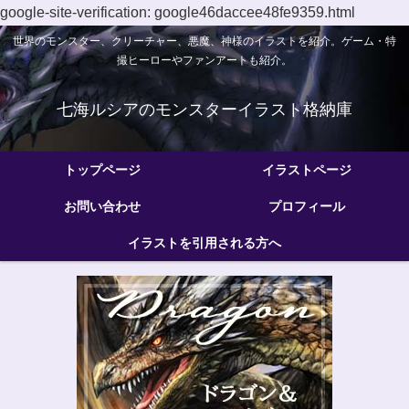
google-site-verification: google46daccee48fe9359.html
世界のモンスター、クリーチャー、悪魔、神様のイラストを紹介。ゲーム・特
撮ヒーローやファンアートも紹介。
七海ルシアのモンスターイラスト格納庫
トップページ
イラストページ
お問い合わせ
プロフィール
イラストを引用される方へ