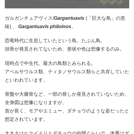
ガルガンチュアヴィス/
Gargantuavis
(「巨大な鳥」の意
味) 、
Gargantuavis philoinos
。
恐竜時代に生息していたという鳥。たぶん鳥。
頭骨が発見されてないため、形状や色は想像するのみ。
現時点で中生代、最大の鳥類とみられる。
アベルサウルス類、ティタノサウルス類らと共存していた
といわれています。
骨盤や大腿骨など、一部の骨しか発見されていないため、
全身図は想像になりますが、
首が長く、モアやエミュー、ダチョウのような姿だったと
想定されています。
大きさはヒクイドリとダチョウの中間ぐらいで、体重はダ