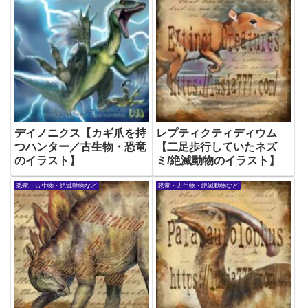
デイノニクス【カギ爪を持
レプティクティディウム
つハンター／古生物・恐竜
【二足歩行していたネズ
のイラスト】
ミ/絶滅動物のイラスト】
恐竜・古生物・絶滅動物など
恐竜・古生物・絶滅動物など