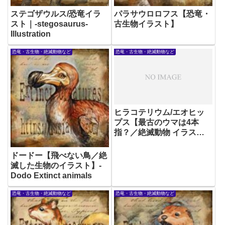
ステゴザウルス/恐竜イラ
パラサウロロフス【恐竜・
スト｜-stegosaurus-
古生物イラスト】
Illustration
恐竜・古生物・絶滅動物など
恐竜・古生物・絶滅動物など
ヒラコテリウム/エオヒッ
プス【最古のウマは4本
指？／絶滅動物 イラス
ト】
ドードー【飛べない鳥／絶
滅した生物のイラスト】-
Dodo Extinct animals
恐竜・古生物・絶滅動物など
恐竜・古生物・絶滅動物など