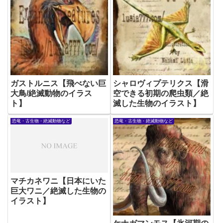
ガストルニス【飛べない巨
シャロヴィプテリクス【滑
大鳥/絶滅動物のイラス
空できる初期の爬虫類／絶
ト】
滅した生物のイラスト】
恐竜・古生物・絶滅動物など
恐竜・古生物・絶滅動物など
マチカネワニ【日本にいた
巨大ワニ／絶滅した生物の
イラスト】