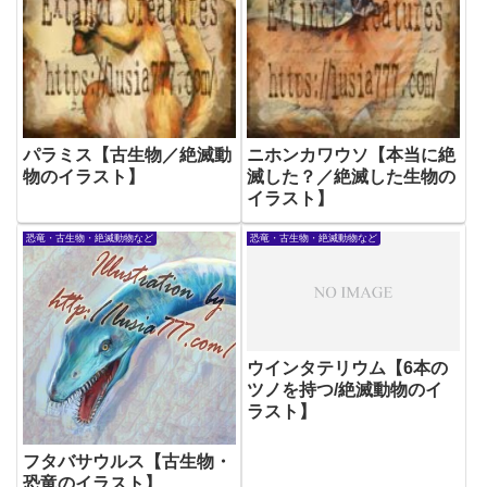
パラミス【古生物／絶滅動
ニホンカワウソ【本当に絶
物のイラスト】
滅した？／絶滅した生物の
イラスト】
恐竜・古生物・絶滅動物など
恐竜・古生物・絶滅動物など
ウインタテリウム【6本の
ツノを持つ/絶滅動物のイ
ラスト】
フタバサウルス【古生物・
恐竜のイラスト】