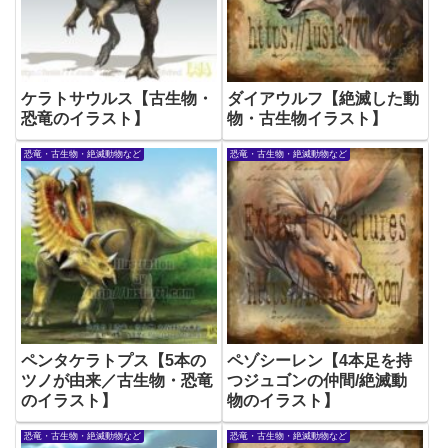
ケラトサウルス【古生物・
ダイアウルフ【絶滅した動
恐竜のイラスト】
物・古生物イラスト】
恐竜・古生物・絶滅動物など
恐竜・古生物・絶滅動物など
ペンタケラトプス【5本の
ペゾシーレン【4本足を持
ツノが由来／古生物・恐竜
つジュゴンの仲間/絶滅動
のイラスト】
物のイラスト】
恐竜・古生物・絶滅動物など
恐竜・古生物・絶滅動物など