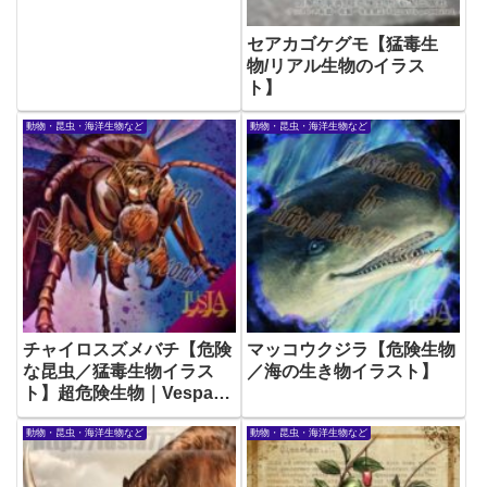
セアカゴケグモ【猛毒生
物/リアル生物のイラス
ト】
動物・昆虫・海洋生物など
動物・昆虫・海洋生物など
チャイロスズメバチ【危険
マッコウクジラ【危険生物
な昆虫／猛毒生物イラス
／海の生き物イラスト】
ト】超危険生物｜Vespa-
dybowskii
動物・昆虫・海洋生物など
動物・昆虫・海洋生物など