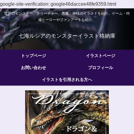
google-site-verification: google46daccee48fe9359.html
世界のモンスター、クリーチャー、悪魔、神様のイラストを紹介。ゲーム・特
撮ヒーローやファンアートも紹介。
七海ルシアのモンスターイラスト格納庫
トップページ
イラストページ
お問い合わせ
プロフィール
イラストを引用される方へ