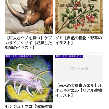
【巨大なツノを持つ】ケブ
グミ【自然の植物・野草の
カサイ／ケサイ【絶滅した
イラスト】
動物のイラスト】
動物・昆虫・海洋生物など
動物・昆虫・海洋生物など
【南米の大型毒カエル】オ
オヒキガエル【リアル生物
イラスト】
センジュナマコ【深海生物