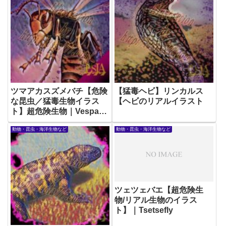
ツマアカスズメバチ【危険
【猛毒ヘビ】リンカルス
な昆虫／猛毒生物イラス
【ヘビのリアルイラスト
ト】超危険生物｜Vespa-
velutina
動物・昆虫・海洋生物など
動物・昆虫・海洋生物など
ツェツェバエ【超危険生
物/リアル生物のイラス
ト】｜Tsetsefly