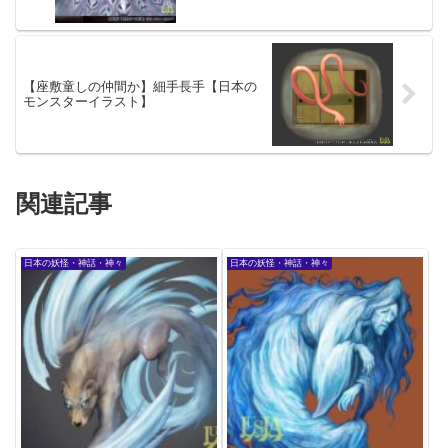
【座敷童しの仲間か】細手長手【日本の
モンスターイラスト】
関連記事
日本の妖怪・神話・神々
日本の妖怪・神話・神々