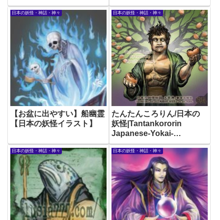
日本の妖怪・神話・神々
日本の妖怪・神話・神々
【お盆に出やすい】船幽霊
たんたんころりん/日本の
【日本の妖怪イラスト】
妖怪|Tantankororin
Japanese-Yokai-
Illustration
日本の妖怪・神話・神々
日本の妖怪・神話・神々