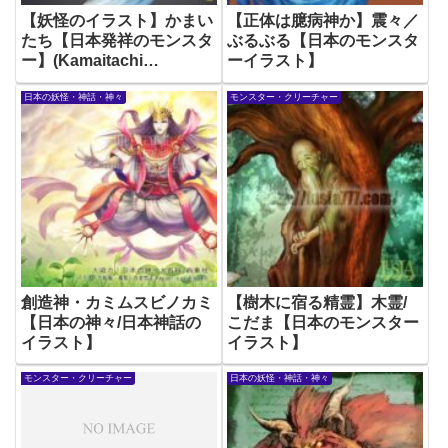
【妖怪のイラスト】かまい
【正体は臆病神か】震々／
たち【日本発祥のモンスタ
ぶるぶる【日本のモンスタ
ー】(Kamaitachi
ーイラスト】
Japanese Yokai)
日本の妖怪・神話・神々
モンスター・クリーチャー
創造神・カミムスビノカミ
【樹木に宿る精霊】木霊/
【日本の神々/日本神話の
こだま【日本のモンスター
イラスト】
イラスト】
モンスター・クリーチャー
日本の妖怪・神話・神々