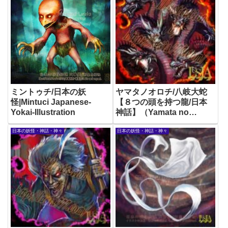
ミントゥチ/日本の妖
ヤマタノオロチ/八岐大蛇
怪|Mintuci Japanese-
【８つの頭を持つ龍/日本
Yokai-Illustration
神話】（Yamata no
Orochi: The 8-headed
日本の妖怪・神話・神々
日本の妖怪・神話・神々
Dragon of Japanese
Mythology）