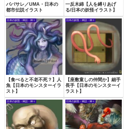
ババサレ／UMA・日本の
一反木綿【人を縛りあげ
都市伝説イラスト
る/日本の妖怪イラスト】
日本の妖怪・神話・神々
日本の妖怪・神話・神々
【食べると不老不死？】人
【座敷童しの仲間か】細手
魚【日本のモンスターイラ
長手【日本のモンスターイ
スト】
ラスト】
日本の妖怪・神話・神々
日本の妖怪・神話・神々