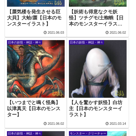
【蜃気楼を発生させる巨
【妖術も得意なクモ妖
大貝】大蛤/蜃【日本のモ
怪】ツチグモ/土蜘蛛【日
ンスターイラスト】
本のモンスターイラス
ト】
2021.06.03
2021.06.02
日本の妖怪・神話・神々
日本の妖怪・神話・神々
【いつまでと鳴く怪鳥】
【人を驚かす妖怪】白坊
以津真天【日本のモンス
主【日本のモンスターイ
ター】
ラスト】
2021.06.02
2021.03.14
日本の妖怪・神話・神々
モンスター・クリーチャー