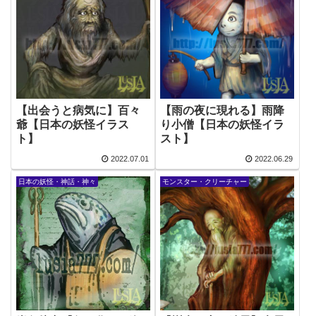
【出会うと病気に】百々
【雨の夜に現れる】雨降
爺【日本の妖怪イラス
り小僧【日本の妖怪イラ
ト】
スト】
2022.07.01
2022.06.29
日本の妖怪・神話・神々
モンスター・クリーチャー