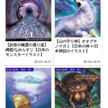
【山の守り神】オオグチ
【妖怪や幽霊の通り道】
ノマガミ【日本の神々/日
縄筋/なめらすじ【日本の
本神話のイラスト】
モンスターイラスト】
2021.06.25
2021.06.09
日本の妖怪・神話・神々
日本の妖怪・神話・神々