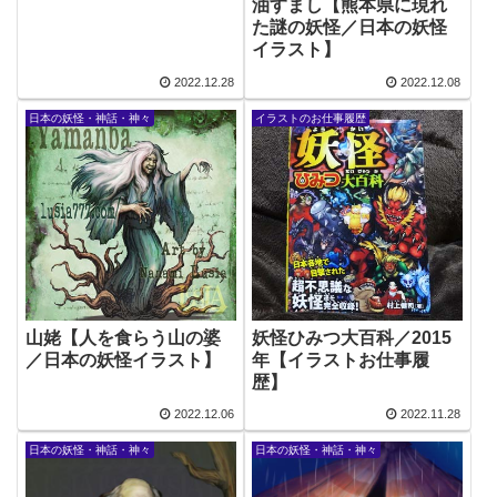
油すまし【熊本県に現れ
た謎の妖怪／日本の妖怪
イラスト】
2022.12.28
2022.12.08
日本の妖怪・神話・神々
イラストのお仕事履歴
山姥【人を食らう山の婆
妖怪ひみつ大百科／2015
／日本の妖怪イラスト】
年【イラストお仕事履
歴】
2022.12.06
2022.11.28
日本の妖怪・神話・神々
日本の妖怪・神話・神々