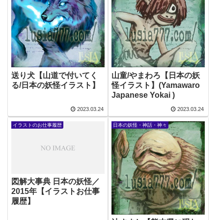
送り犬【山道で付いてく
山童/やまわろ【日本の妖
る/日本の妖怪イラスト】
怪イラスト】(Yamawaro
Japanese Yokai )
2023.03.24
2023.03.24
イラストのお仕事履歴
日本の妖怪・神話・神々
図解大事典 日本の妖怪／
2015年【イラストお仕事
履歴】