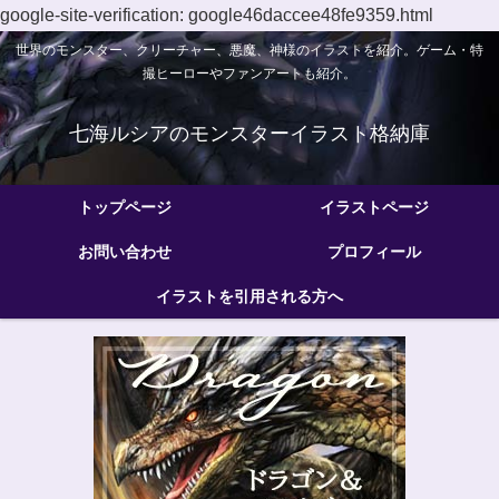
google-site-verification: google46daccee48fe9359.html
世界のモンスター、クリーチャー、悪魔、神様のイラストを紹介。ゲーム・特
撮ヒーローやファンアートも紹介。
七海ルシアのモンスターイラスト格納庫
トップページ
イラストページ
お問い合わせ
プロフィール
イラストを引用される方へ