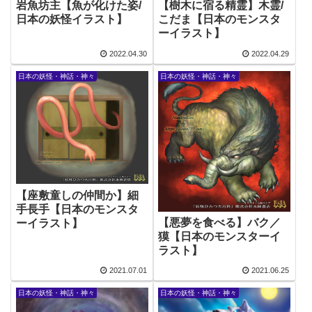
岩魚坊主【魚が化けた姿/
【樹木に宿る精霊】木霊/
日本の妖怪イラスト】
こだま【日本のモンスタ
ーイラスト】
2022.04.30
2022.04.29
日本の妖怪・神話・神々
日本の妖怪・神話・神々
【座敷童しの仲間か】細
手長手【日本のモンスタ
【悪夢を食べる】バク／
ーイラスト】
獏【日本のモンスターイ
ラスト】
2021.07.01
2021.06.25
日本の妖怪・神話・神々
日本の妖怪・神話・神々